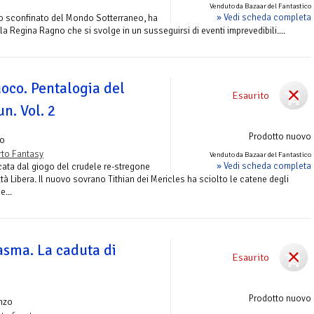
Venduto da Bazaar del Fantastico
» Vedi scheda completa
to sconfinato del Mondo Sotterraneo, ha
la Regina Ragno che si svolge in un susseguirsi di eventi imprevedibili....
uoco. Pentalogia del
Esaurito
n. Vol. 2
Prodotto nuovo
o
to Fantasy
Venduto da Bazaar del Fantastico
» Vedi scheda completa
ncata dal giogo del crudele re-stregone
tà Libera. Il nuovo sovrano Tithian dei Mericles ha sciolto le catene degli
e...
asma. La caduta di
Esaurito
Prodotto nuovo
nzo