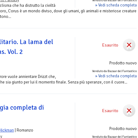
Venduto da Bazaar del Fantastico
» Vedi scheda completa
isma che ha distrutto la civiltà
'oro, Corus è un mondo diviso, dove gli umani, gli animali e misteriose creature
tono...
litario. La lama del
Esaurito
s. Vol. 2
Prodotto nuovo
Venduto da Bazaar del Fantastico
» Vedi scheda completa
rore vuole annientare Drizzt che,
 sia giunto per lui il momento finale. Senza più speranze, con il cuore...
ogia completa di
Esaurito
Prodotto nuovo
 Hickman
| Romanzo
sy
Venduto da Bazaar del Fantastico