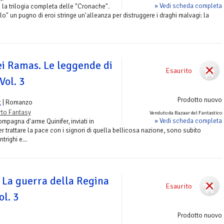
» Vedi scheda completa
a la trilogia completa delle "Cronache".
lo" un pugno di eroi stringe un'alleanza per distruggere i draghi malvagi: la
dei Ramas. Le leggende di
Esaurito
Vol. 3
Prodotto nuovo
t
| Romanzo
to Fantasy
Venduto da Bazaar del Fantastico
» Vedi scheda completa
ompagna d'arme Quinifer, inviati in
 trattare la pace con i signori di quella bellicosa nazione, sono subito
ntrighi e...
La guerra della Regina
Esaurito
ol. 3
Prodotto nuovo