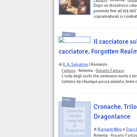
Dopo un disastroso catacl
ponendo fine all'età dell
soprannaturali si combat
LIBRI
Il cacciatore so
cacciatore. Forgotten Realm
di
R. A. Salvatore
| Romanzo
Fantasy
- Armenia -
Reparto Fantasy
L'orda degli orchi che seminano morte e ter
lontano da chiunque possa aiutarlo, teme che
LIBRI
Cronache. Tril
Cronache.
Dragonlance
Trilogia
completa
di
di
Margaret Weis
e
Tracy
Dragonlance
Armenia -
Reparto Fanta