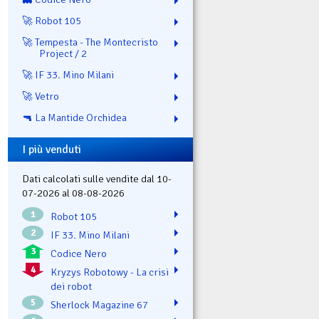
🚀 Robot 105
🚀 Tempesta - The Montecristo
Project / 2
🚀 IF 33. Mino Milani
🚀 Vetro
🔫 La Mantide Orchidea
I più venduti
Dati calcolati sulle vendite dal 10-
07-2026 al 08-08-2026
1
Robot 105
2
IF 33. Mino Milani
3
Codice Nero
4
Kryzys Robotowy - La crisi
dei robot
5
Sherlock Magazine 67