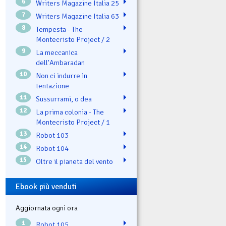
6
Writers Magazine Italia 25
7
Writers Magazine Italia 63
8
Tempesta - The
Montecristo Project / 2
9
La meccanica
dell'Ambaradan
10
Non ci indurre in
tentazione
11
Sussurrami, o dea
12
La prima colonia - The
Montecristo Project / 1
13
Robot 103
14
Robot 104
15
Oltre il pianeta del vento
Ebook più venduti
Aggiornata ogni ora
1
Robot 105