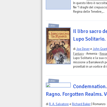
In questo libro è raccolt
Ne "I draghi del crepusco
Regina delle Tenebre,...
LIBRI
Il libro sacro 
Lupo Solitario. 
di
Joe Dever
e
John Gran
Fantasy
- Armenia -
Repar
Lupo Solitario e la sua c
missione a Barrakeesh per
proiettati in un vortice di i
LIBRI
Condemnation. 
Ragno. Forgotten Realms. V
di
R. A. Salvatore
e
Richard Baker
| Romanzo