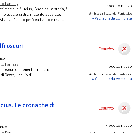
to Fantasy
Prodotto nuovo
i magici e Alucius, l'eroe della storia, è
Venduto da Bazaar del Fantastico
nno avvalersi di un Talento speciale.
» Vedi scheda completa
 Alucius è stato però catturato e reso...
lfi oscuri
Esaurito
nzo
to Fantasy
Prodotto nuovo
fi oscuri contenente i romanzi Il
Venduto da Bazaar del Fantastico
i Drizzt, L'esilio di...
» Vedi scheda completa
ucius. Le cronache di
Esaurito
Prodotto nuovo
anzo
to Fantasy