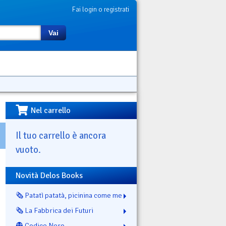
Fai login o registrati
Vai
Nel carrello
Il tuo carrello è ancora
vuoto.
Novità Delos Books
🗞️ Patatì patatà, picinina come me
🗞️ La Fabbrica dei Futuri
👻 Codice Nero