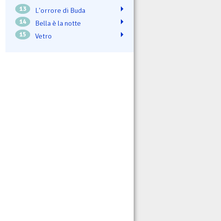
13
L'orrore di Buda
14
Bella è la notte
15
Vetro