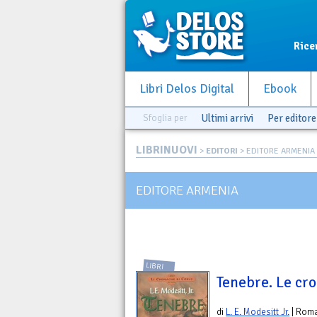
Rice
Libri Delos Digital
Ebook
Sfoglia per
Ultimi arrivi
Per editore
LIBRINUOVI
>
EDITORI
> EDITORE ARMENIA
EDITORE ARMENIA
LIBRI
Tenebre. Le cro
di
L. E. Modesitt Jr.
| Rom