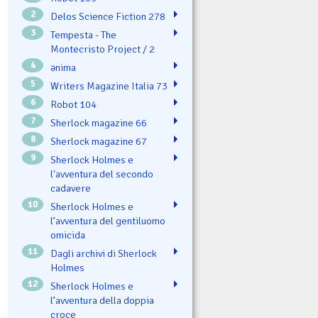
2
Delos Science Fiction 278
3
Tempesta - The
Montecristo Project / 2
4
ənima
5
Writers Magazine Italia 73
6
Robot 104
7
Sherlock magazine 66
8
Sherlock magazine 67
9
Sherlock Holmes e
l'avventura del secondo
cadavere
10
Sherlock Holmes e
l’avventura del gentiluomo
omicida
11
Dagli archivi di Sherlock
Holmes
12
Sherlock Holmes e
l’avventura della doppia
croce