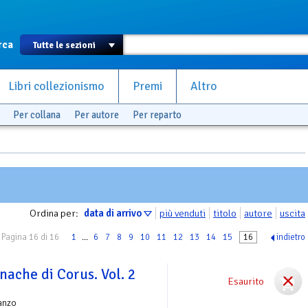
rca
Libri collezionismo
Premi
Altro
Per collana
Per autore
Per reparto
Ordina per:
data di arrivo
più venduti
titolo
autore
uscita
Pagina 16 di 16
1
...
6
7
8
9
10
11
12
13
14
15
16
indietro
nache di Corus. Vol. 2
Esaurito
anzo