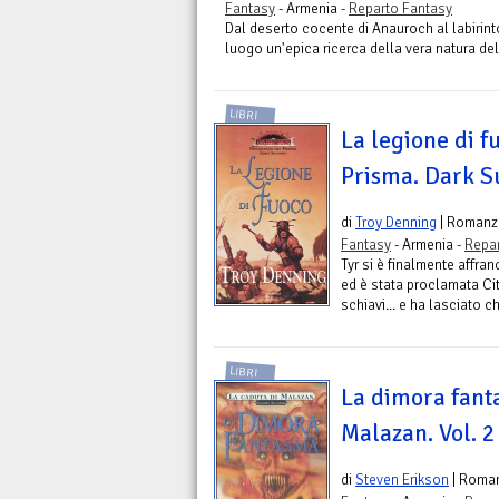
Fantasy
- Armenia -
Reparto Fantasy
Dal deserto cocente di Anauroch al labirin
luogo un'epica ricerca della vera natura del
LIBRI
La legione di f
Prisma. Dark Su
di
Troy Denning
| Romanz
Fantasy
- Armenia -
Repar
Tyr si è finalmente affra
ed è stata proclamata Cit
schiavi... e ha lasciato ch
LIBRI
La dimora fant
Malazan. Vol. 2
di
Steven Erikson
| Roma