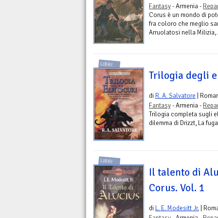
Fantasy
- Armenia -
Repar
Corus è un mondo di poter
fra coloro che meglio sa
Arruolatosi nella Milizia,
LIBRI
Trilogia degli e
di
R. A. Salvatore
| Roma
Fantasy
- Armenia -
Repar
Trilogia completa sugli el
dilemma di Drizzt, La fuga d
LIBRI
Il talento di Al
Corus. Vol. 1
di
L. E. Modesitt Jr.
| Rom
Fantasy
- Armenia -
Repar