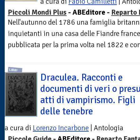
a cura di
Fabio Camilletti
| Antol
Piccoli Mondi Plus
- ABEditore -
Reparto 
Nell'autunno del 1786 una famiglia britan
inquietanti in una casa delle Fiandre france
pubblicata per la prima volta nel 1822 e con
LIBRI
Draculea. Racconti e
documenti di veri o presu
atti di vampirismo. Figli
delle tenebre
a cura di
Lorenzo Incarbone
| Antologia
Piccole Guide
- ABEditore -
Reparto Fant