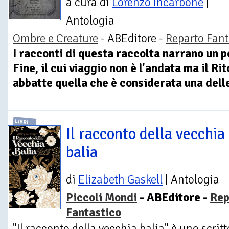
a cura di
Lorenzo Incarbone
|
Antologia
Ombre e Creature
- ABEditore -
Reparto Fant
I racconti di questa raccolta narrano un p
Fine, il cui viaggio non è l'andata ma il R
abbatte quella che è considerata una delle 
LIBRI
Il racconto della vecchia
balia
di
Elizabeth Gaskell
| Antologia
Piccoli Mondi
- ABEditore -
Rep
Fantastico
"Il racconto della vecchia balia" è uno scri