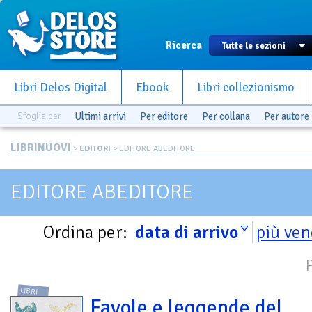
Ricerca
Libri Delos Digital
Ebook
Libri collezionismo
Sfoglia per
Ultimi arrivi
Per editore
Per collana
Per autore
LIBRINUOVI
>
EDITORI
> EDITORE ABEDITORE
EDITORE ABEDITORE
Ordina per:
data di arrivo
più ven
LIBRI
Favole e leggende del