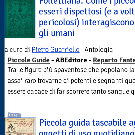
Follettiana. Come i picco
esseri dispettosi (e a vol
pericolosi) interagiscono
gli umani
a cura di
Pietro Guarriello
| Antologia
Piccole Guide
- ABEditore -
Reparto Fant
Tra le figure più spaventose che popolano 
assai raro trovarne di potenti e segnanti qu
essere capace di far scorrere tanto sangue q
LIBRI
Piccola guida tascabile a
oggetti di uso quotidiano