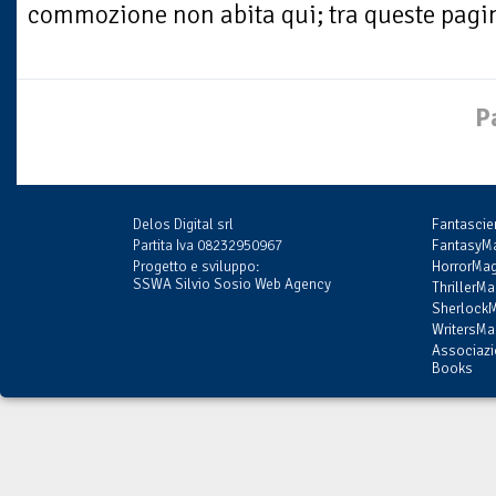
commozione non abita qui; tra queste pagin
P
Delos Digital srl
Fantasci
Partita Iva 08232950967
FantasyMa
Progetto e sviluppo:
HorrorMag
SSWA Silvio Sosio Web Agency
ThrillerMa
SherlockM
WritersMag
Associazi
Books