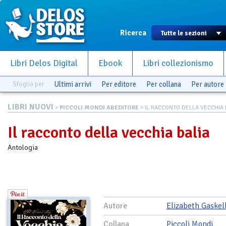
Ricerca
Libri Delos Digital
Ebook
Libri collezionismo
Sfoglia per
Ultimi arrivi
Per editore
Per collana
Per autore
LIBRI NUOVI
>
PICCOLI MONDI ABEDITORE
> IL RACCONTO DELLA VECCHIA B
Il racconto della vecchia balia
Antologia
Autore
Elizabeth Gaskel
Collana
Piccoli Mondi