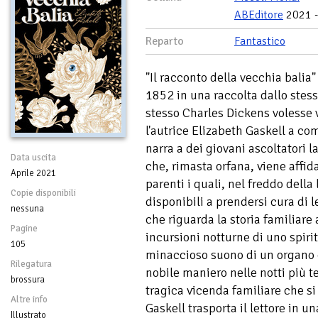
ABEditore
2021 
Reparto
Fantastico
"Il racconto della vecchia balia"
1852 in una raccolta dallo stesso
stesso Charles Dickens volesse 
l'autrice Elizabeth Gaskell a co
narra a dei giovani ascoltatori 
Data uscita
che, rimasta orfana, viene affida
Aprile 2021
parenti i quali, nel freddo della
Copie disponibili
disponibili a prendersi cura di l
nessuna
che riguarda la storia familiare a
Pagine
incursioni notturne di uno spir
105
minaccioso suono di un organo c
Rilegatura
nobile maniero nelle notti più 
brossura
tragica vicenda familiare che s
Altre info
Gaskell trasporta il lettore in u
Illustrato