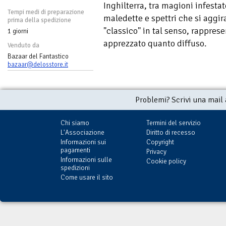
Inghilterra, tra magioni infesta
Tempi medi di preparazione
maledette e spettri che si aggi
prima della spedizione
"classico" in tal senso, rappres
1 giorni
apprezzato quanto diffuso.
Venduto da
Bazaar del Fantastico
bazaar@delosstore.it
Problemi? Scrivi una mail
Chi siamo
Termini del servizio
L'Associazione
Diritto di recesso
Informazioni sui
Copyright
pagamenti
Privacy
Informazioni sulle
Cookie policy
spedizioni
Come usare il sito