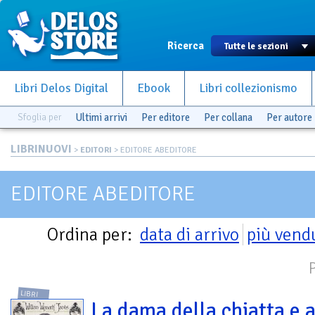
Ricerca
Libri Delos Digital
Ebook
Libri collezionismo
Sfoglia per
Ultimi arrivi
Per editore
Per collana
Per autore
LIBRINUOVI
>
EDITORI
> EDITORE ABEDITORE
EDITORE ABEDITORE
Ordina per:
data di arrivo
più vend
LIBRI
La dama della chiatta e a