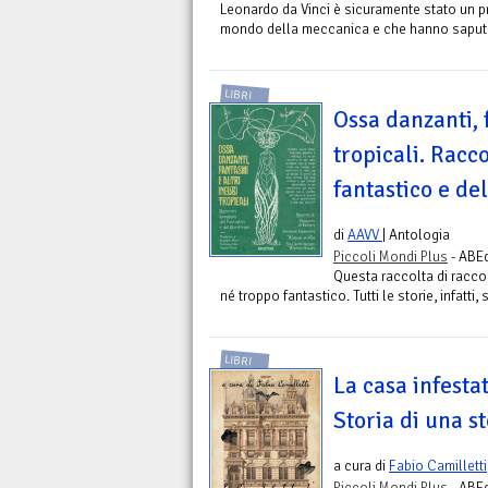
Leonardo da Vinci è sicuramente stato un p
mondo della meccanica e che hanno saputo re
LIBRI
Ossa danzanti, 
tropicali. Racco
fantastico e de
di
AAVV
| Antologia
Piccoli Mondi Plus
- ABEd
Questa raccolta di raccon
né troppo fantastico. Tutti le storie, infatt
LIBRI
La casa infestat
Storia di una s
a cura di
Fabio Camilletti
Piccoli Mondi Plus
- ABEd