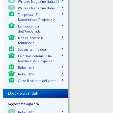
6
Writers Magazine Italia 25
7
Writers Magazine Italia 63
8
Tempesta - The
Montecristo Project / 2
9
La meccanica
dell'Ambaradan
10
Non ci indurre in
tentazione
11
Sussurrami, o dea
12
La prima colonia - The
Montecristo Project / 1
13
Robot 103
14
Robot 104
15
Oltre il pianeta del vento
Ebook più venduti
Aggiornata ogni ora
1
Robot 105