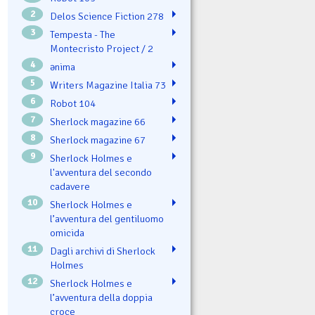
2
Delos Science Fiction 278
3
Tempesta - The
Montecristo Project / 2
4
ənima
5
Writers Magazine Italia 73
6
Robot 104
7
Sherlock magazine 66
8
Sherlock magazine 67
9
Sherlock Holmes e
l'avventura del secondo
cadavere
10
Sherlock Holmes e
l’avventura del gentiluomo
omicida
11
Dagli archivi di Sherlock
Holmes
12
Sherlock Holmes e
l’avventura della doppia
croce