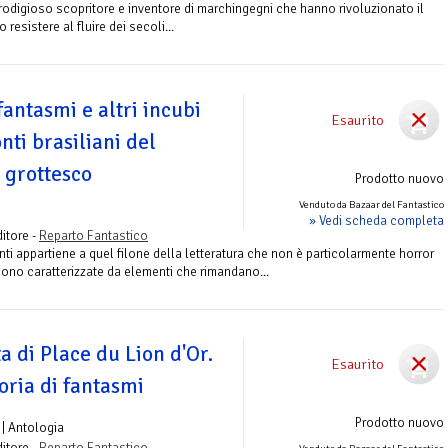
rodigioso scopritore e inventore di marchingegni che hanno rivoluzionato il
sistere al fluire dei secoli...
fantasmi e altri incubi
Esaurito
nti brasiliani del
l grottesco
Prodotto nuovo
Venduto da Bazaar del Fantastico
» Vedi scheda completa
itore -
Reparto Fantastico
ti appartiene a quel filone della letteratura che non è particolarmente horror
i, sono caratterizzate da elementi che rimandano...
a di Place du Lion d'Or.
Esaurito
toria di fantasmi
Prodotto nuovo
| Antologia
itore -
Reparto Fantastico