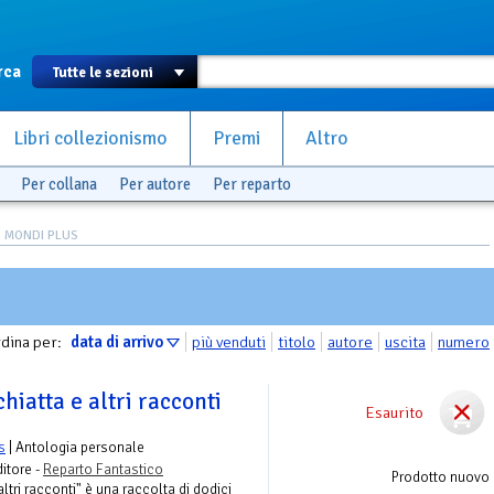
rca
Libri collezionismo
Premi
Altro
Per collana
Per autore
Per reparto
I MONDI PLUS
dina per:
data di arrivo
più venduti
titolo
autore
uscita
numero
hiatta e altri racconti
Esaurito
s
| Antologia personale
itore -
Reparto Fantastico
Prodotto nuovo
ltri racconti" è una raccolta di dodici