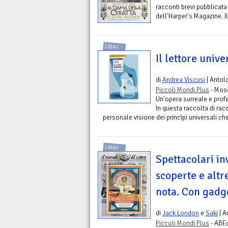
racconti brevi pubblicata 
dell'Harper's Magazine. Il
LIBRI
Il lettore unive
di
Andrea Viscusi
| Antol
Piccoli Mondi Plus
- Mosc
Un'opera surreale e prof
In questa raccolta di rac
personale visione dei princìpi universali ch
LIBRI
Spettacolari in
scoperte e altr
nota. Con gadg
di
Jack London
e
Saki
| A
Piccoli Mondi Plus
- ABEd