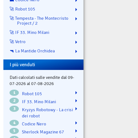
🚀 Robot 105
🚀 Tempesta - The Montecristo
Project / 2
🚀 IF 33. Mino Milani
🚀 Vetro
🔫 La Mantide Orchidea
I più venduti
Dati calcolati sulle vendite dal 09-
07-2026 al 07-08-2026
1
Robot 105
2
IF 33. Mino Milani
3
Kryzys Robotowy - La crisi
dei robot
4
Codice Nero
5
Sherlock Magazine 67