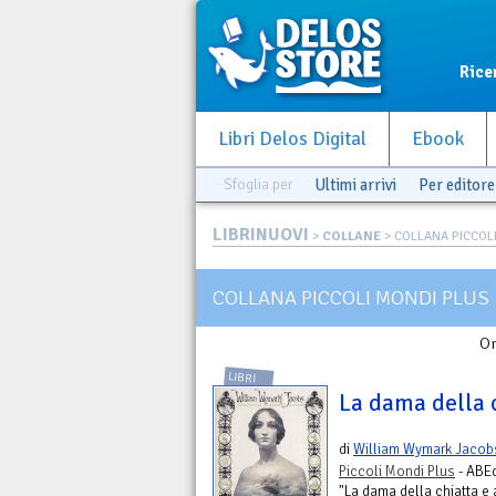
Rice
Libri Delos Digital
Ebook
Sfoglia per
Ultimi arrivi
Per editore
LIBRINUOVI
>
COLLANE
> COLLANA PICCOL
COLLANA PICCOLI MONDI PLUS
Or
LIBRI
La dama della c
di
William Wymark Jacob
Piccoli Mondi Plus
- ABEd
"La dama della chiatta e a