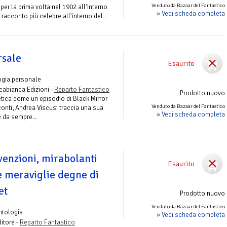
Venduto da Bazaar del Fantastico
per la prima volta nel 1902 all'interno
» Vedi scheda completa
 racconto più celebre all'interno del...
rsale
Esaurito
ogia personale
abianca Edizioni -
Reparto Fantastico
Prodotto nuovo
etica come un episodio di Black Mirror
Venduto da Bazaar del Fantastico
conti, Andrea Viscusi traccia una sua
» Vedi scheda completa
e da sempre...
venzioni, mirabolanti
Esaurito
e meraviglie degne di
et
Prodotto nuovo
Venduto da Bazaar del Fantastico
ntologia
» Vedi scheda completa
itore -
Reparto Fantastico