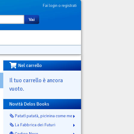
Fai login o registrati
Vai
Nel carrello
Il tuo carrello è ancora
vuoto.
Novità Delos Books
🗞️ Patatì patatà, picinina come me
🗞️ La Fabbrica dei Futuri
👻 Codice Nero