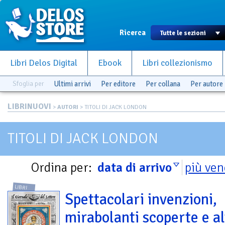
Ricerca
Libri Delos Digital
Ebook
Libri collezionismo
Sfoglia per
Ultimi arrivi
Per editore
Per collana
Per autore
LIBRINUOVI
>
AUTORI
> TITOLI DI JACK LONDON
TITOLI DI JACK LONDON
Ordina per:
data di arrivo
più ven
LIBRI
Spettacolari invenzioni,
mirabolanti scoperte e al