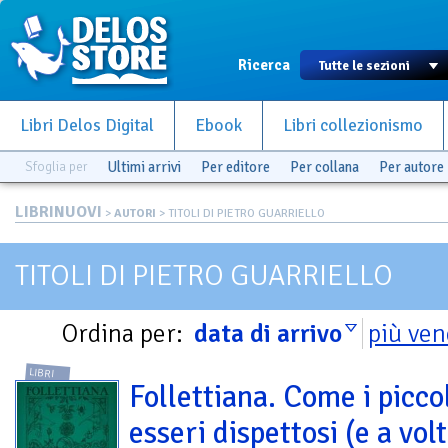
Ricerca
Libri Delos Digital
Ebook
Libri collezionismo
Sfoglia per
Ultimi arrivi
Per editore
Per collana
Per autore
LIBRINUOVI
>
AUTORI
> TITOLI DI PIETRO GUARRIELLO
TITOLI DI PIETRO GUARRIELLO
Ordina per:
data di arrivo
più ven
LIBRI
Follettiana. Come i picco
esseri dispettosi (e a vol