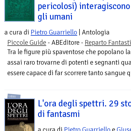
pericolosi) interagiscono
gli umani
a cura di
Pietro Guarriello
| Antologia
Piccole Guide
- ABEditore -
Reparto Fantast
Tra le figure più spaventose che popolano 
assai raro trovarne di potenti e segnanti qu
essere capace di far scorrere tanto sangue q
LIBRI
L'ora degli spettri. 29 st
di fantasmi
a cura di
Pietro Guarriello
e
Gius