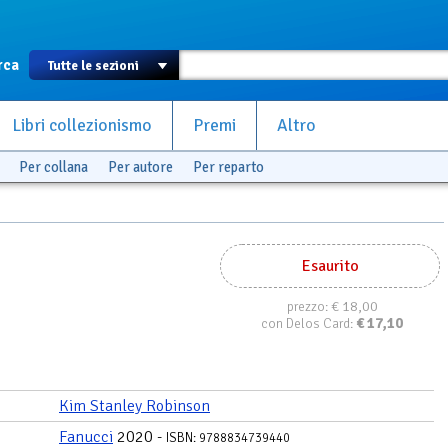
rca
Libri collezionismo
Premi
Altro
Per collana
Per autore
Per reparto
Esaurito
€ 18,00
prezzo:
€
17,10
con Delos Card:
Kim Stanley Robinson
Fanucci
2020 -
ISBN: 9788834739440