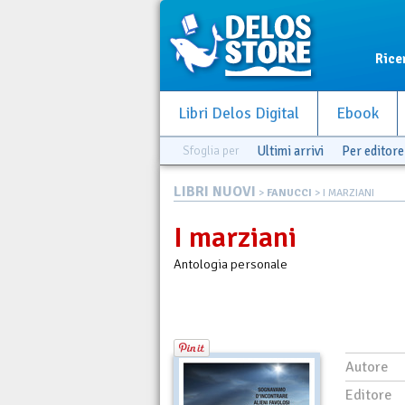
Rice
Libri Delos Digital
Ebook
Sfoglia per
Ultimi arrivi
Per editore
LIBRI NUOVI
>
FANUCCI
> I MARZIANI
I marziani
Antologia personale
Autore
Editore