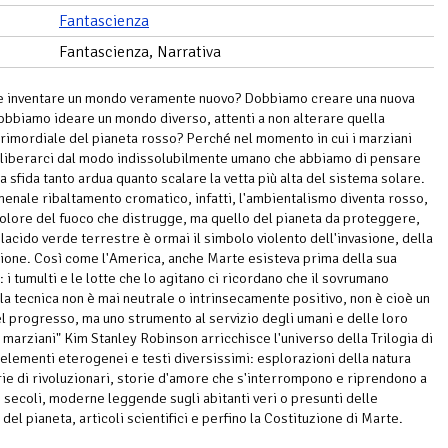
Fantascienza
Fantascienza, Narrativa
e inventare un mondo veramente nuovo? Dobbiamo creare una nuova
obbiamo ideare un mondo diverso, attenti a non alterare quella
primordiale del pianeta rosso? Perché nel momento in cui i marziani
 liberarci dal modo indissolubilmente umano che abbiamo di pensare
na sfida tanto ardua quanto scalare la vetta più alta del sistema solare.
menale ribaltamento cromatico, infatti, l'ambientalismo diventa rosso,
 colore del fuoco che distrugge, ma quello del pianeta da proteggere,
placido verde terrestre è ormai il simbolo violento dell'invasione, della
ione. Così come l'America, anche Marte esisteva prima della sua
 i tumulti e le lotte che lo agitano ci ricordano che il sovrumano
la tecnica non è mai neutrale o intrinsecamente positivo, non è cioè un
l progresso, ma uno strumento al servizio degli umani e delle loro
I marziani" Kim Stanley Robinson arricchisce l'universo della Trilogia di
elementi eterogenei e testi diversissimi: esplorazioni della natura
rie di rivoluzionari, storie d'amore che s'interrompono e riprendono a
i secoli, moderne leggende sugli abitanti veri o presunti delle
del pianeta, articoli scientifici e perfino la Costituzione di Marte.