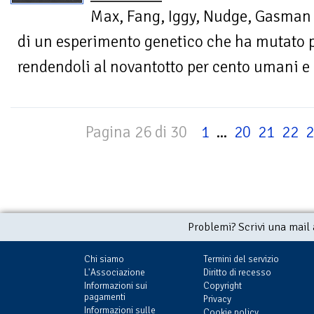
Max, Fang, Iggy, Nudge, Gasman e
di un esperimento genetico che ha mutato p
rendendoli al novantotto per cento umani e a
Pagina 26 di 30
1
...
20
21
22
2
Problemi? Scrivi una mail
Chi siamo
Termini del servizio
L'Associazione
Diritto di recesso
Informazioni sui
Copyright
pagamenti
Privacy
Informazioni sulle
Cookie policy