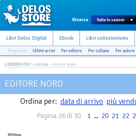
Ricerca
Libri Delos Digital
Ebook
Libri collezionismo
Sfoglia per
Ultimi arrivi
Per editore
Per collana
Per autore
LIBRINUOVI
>
EDITORI
> EDITORE NORD
EDITORE NORD
Ordina per:
data di arrivo
più vend
Pagina 26 di 30
1
...
20
21
22
2