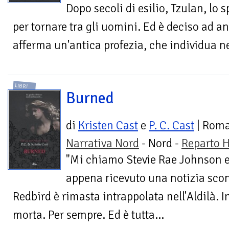
Dopo secoli di esilio, Tzulan, lo s
per tornare tra gli uomini. Ed è deciso ad a
afferma un'antica profezia, che individua nel
LIBRI
Burned
di
Kristen Cast
e
P. C. Cast
| Rom
Narrativa Nord
- Nord -
Reparto H
"Mi chiamo Stevie Rae Johnson 
appena ricevuto una notizia scon
Redbird è rimasta intrappolata nell'Aldilà. I
morta. Per sempre. Ed è tutta...