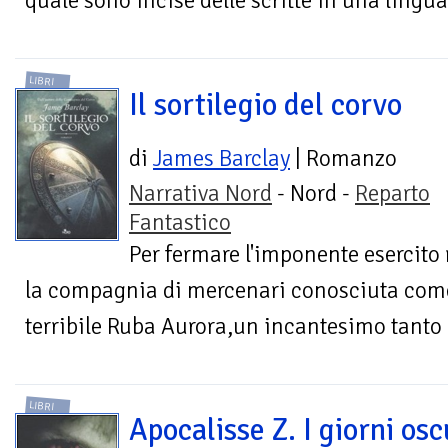
quale sono incise delle scritte in una lingua
LIBRI
Il sortilegio del corvo
di
James Barclay
| Romanzo
Narrativa Nord
- Nord -
Reparto
Fantastico
Per fermare l'imponente esercito
la compagnia di mercenari conosciuta come 
terribile Ruba Aurora,un incantesimo tanto 
LIBRI
Apocalisse Z. I giorni osc