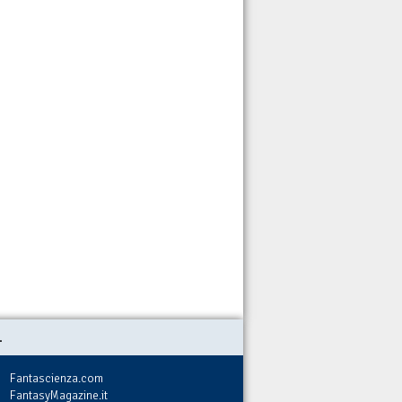
.
Fantascienza.com
FantasyMagazine.it