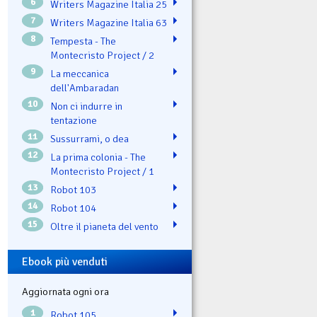
6
Writers Magazine Italia 25
7
Writers Magazine Italia 63
8
Tempesta - The
Montecristo Project / 2
9
La meccanica
dell'Ambaradan
10
Non ci indurre in
tentazione
11
Sussurrami, o dea
12
La prima colonia - The
Montecristo Project / 1
13
Robot 103
14
Robot 104
15
Oltre il pianeta del vento
Ebook più venduti
Aggiornata ogni ora
1
Robot 105