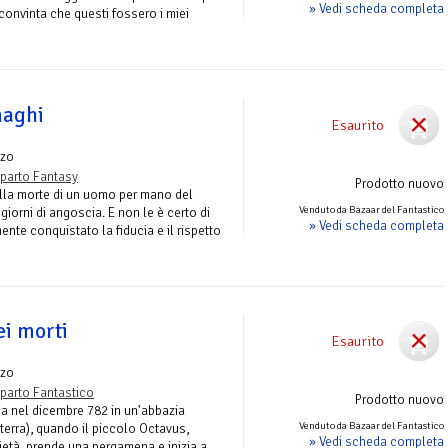
» Vedi scheda completa
onvinta che questi fossero i miei
maghi
Esaurito
zo
parto Fantasy
Prodotto nuovo
lla morte di un uomo per mano del
Venduto da Bazaar del Fantastico
orni di angoscia. E non le è certo di
» Vedi scheda completa
nte conquistato la fiducia e il rispetto
ei morti
Esaurito
zo
parto Fantastico
Prodotto nuovo
 nel dicembre 782 in un'abbazia
Venduto da Bazaar del Fantastico
ilterra), quando il piccolo Octavus,
» Vedi scheda completa
ietà, prende una pergamena e inizia a