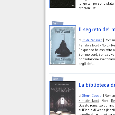
lungo tempo sono stata c
problemi. Mi...
LIBRI
Il segreto dei 
di
Trudi Canavan
| Roman
Narrativa Nord
- Nord -
Re
Da quando ha assistito a
Sommo Lord, Sonea vive gi
consolazione aver finalme
degli altri...
LIBRI
La biblioteca d
di
Glenn Cooper
| Roman
Narrativa Nord
- Nord -
Re
Questo romanzo comincia
sull'isola di Vectis (Ingh
accolto dai monaci per p