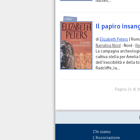
nucleo...
LIBRI
Il papiro insan
di
Elizabeth Peters
| Rom
Narrativa Nord
- Nord -
Re
La campagna archeologic
cattiva stella per Amelia
dell'irascibilità e della
Radcliffe, la...
Pagina 21 di 3
Chi siamo
L'Associazione