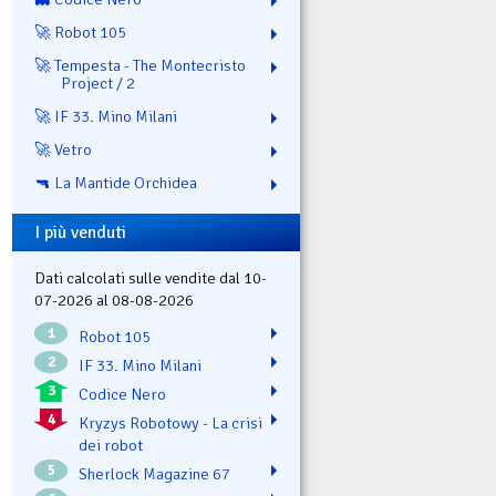
🚀 Robot 105
🚀 Tempesta - The Montecristo
Project / 2
🚀 IF 33. Mino Milani
🚀 Vetro
🔫 La Mantide Orchidea
I più venduti
Dati calcolati sulle vendite dal 10-
07-2026 al 08-08-2026
1
Robot 105
2
IF 33. Mino Milani
3
Codice Nero
4
Kryzys Robotowy - La crisi
dei robot
5
Sherlock Magazine 67