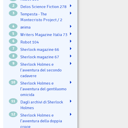
2
Delos Science Fiction 278
3
Tempesta - The
Montecristo Project / 2
4
ənima
5
Writers Magazine Italia 73
6
Robot 104
7
Sherlock magazine 66
8
Sherlock magazine 67
9
Sherlock Holmes e
l'avventura del secondo
cadavere
10
Sherlock Holmes e
l’avventura del gentiluomo
omicida
11
Dagli archivi di Sherlock
Holmes
12
Sherlock Holmes e
l’avventura della doppia
croce