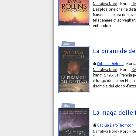
Narrativa Nord
- Nord -
Re
L'esplosione che ha distr
Museum sembra non avere
telecamere di sorveglian
entrando in...
LIBRI
La piramide de
di
William Dietrich
| Rom
Narrativa Nord
- Nord -
Re
Parigi, 1798. La Francia p
il luogo ideale per Etha
rischio e del gioco d’azza
LIBRI
La maga delle 
di
Cecilia Dart-Thornton
|
Narrativa Nord
- Nord -
Re