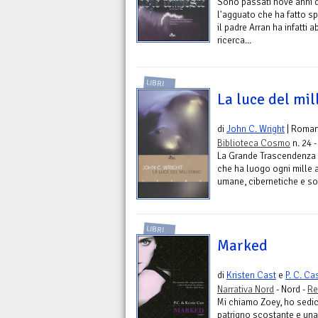
Sono passati nove anni d
l'agguato che ha fatto s
il padre Arran ha infatti
ricerca...
LIBRI
La luce del mil
di
John C. Wright
| Roma
Biblioteca Cosmo
n. 24 -
La Grande Trascendenza 
che ha luogo ogni mille a
umane, cibernetiche e so
LIBRI
Marked
di
Kristen Cast
e
P. C. Ca
Narrativa Nord
- Nord -
Re
Mi chiamo Zoey, ho sedic
patrigno scostante e una 