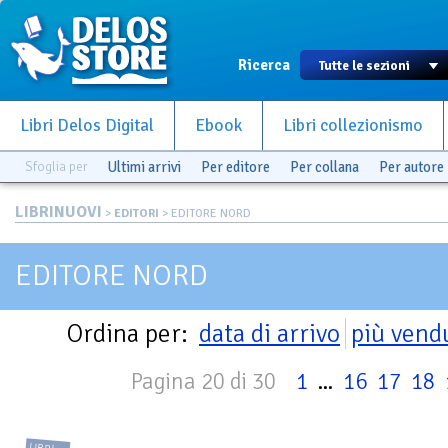
Ricerca
Libri Delos Digital
Ebook
Libri collezionismo
Sfoglia per
Ultimi arrivi
Per editore
Per collana
Per autore
LIBRINUOVI
>
EDITORI
> EDITORE NORD
EDITORE NORD
Ordina per:
data di arrivo
più vend
Pagina 20 di 30
1
...
16
17
18