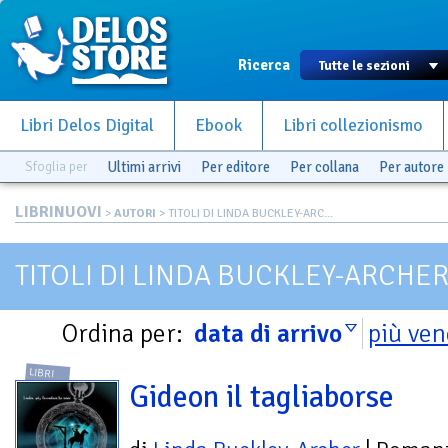
Ricerca
Libri Delos Digital
Ebook
Libri collezionismo
Sfoglia per
Ultimi arrivi
Per editore
Per collana
Per autore
LIBRINUOVI
>
AUTORI
> TITOLI DI LINDA BUCKLEY-ARC...
TITOLI DI LINDA BUCKLEY-ARCHE
Ordina per:
data di arrivo
più ven
LIBRI
Gideon il tagliaborse