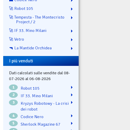
🚀 Robot 105
🚀 Tempesta - The Montecristo
Project / 2
🚀 IF 33. Mino Milani
🚀 Vetro
🔫 La Mantide Orchidea
I più venduti
Dati calcolati sulle vendite dal 08-
07-2026 al 06-08-2026
1
Robot 105
2
IF 33. Mino Milani
3
Kryzys Robotowy - La crisi
dei robot
4
Codice Nero
5
Sherlock Magazine 67