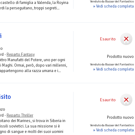
Venduto da Bazaar del Fantastico
castello di famiglia a Valenda, la Royina
» Vedi scheda completa
ordi la perseguitano, troppi segreti...
i
Esaurito
zo
rd -
Reparto Fantasy
Prodotto nuovo
tro Manufatti del Potere, uno per ogni
Venduto da Bazaar del Fantastico
 i Maghi. Ormai, però, dopo vari millenni,
» Vedi scheda completa
 appartengono alla razza umana e i...
sito
Esaurito
nzo
rd -
Reparto Thriller
Prodotto nuovo
tano dei Marines, si trova in Siberia in
Venduto da Bazaar del Fantastico
ssili sovietici. La sua missione si è
» Vedi scheda completa
gno di sangue e molti dei suoi uomini