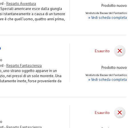
rd -
Reparto Avventura
Prodotto nuovo
 Speciali americane esce dalla giungla
Venduto da Bazaar del Fantastico
i istantaneamente a causa di un tumore
» Vedi scheda completa
lare è che quell'uomo, quattro anni prima,
o
Esaurito
zo
rd -
Reparto Fantascienza
Prodotto nuovo
no, uno strano oggetto apparve in un
Venduto da Bazaar del Fantastico
io, nei pressi di un sole morente. Una
» Vedi scheda completa
olutamente inerte, forse proveniente da
Esaurito
zo
rd -
Reparto Fantascienza