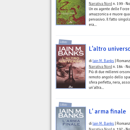
Narrativa Nord
n. 199 - No
Un ex agente delle Forze
amazzonica e muore quas
pervasivo. Il fatto singo
era...
LIBRI
L'altro univers
di
Iain M. Banks
| Roman
Narrativa Nord
n. 184 - No
Più di due millenni orso
remoto angolo dello spaz
sfera perfetta, nera, ass
un'altra...
LIBRI
L' arma finale
di
Iain M. Banks
| Roman
Narrativa Nord
n. 197 - No