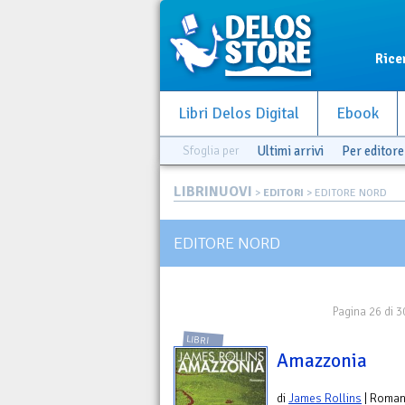
Rice
Libri Delos Digital
Ebook
Sfoglia per
Ultimi arrivi
Per editore
LIBRINUOVI
>
EDITORI
> EDITORE NORD
EDITORE NORD
Pagina 26 di 3
LIBRI
Amazzonia
di
James Rollins
| Roma