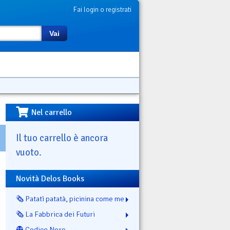
Fai login o registrati
Vai
Nel carrello
Il tuo carrello è ancora
vuoto.
Novità Delos Books
🗞️ Patatì patatà, picinina come me
🗞️ La Fabbrica dei Futuri
👻 Codice Nero