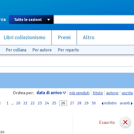
rca
Libri collezionismo
Premi
Altro
Per collana
Per autore
Per reparto
Ordina per:
data di arrivo
più venduti
titolo
autore
uscita
0
1
...
20
21
22
23
24
25
26
27
28
29
30
indietro
avanti
Esaurito
nzo