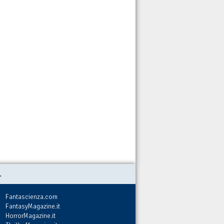
.
Fantascienza.com
FantasyMagazine.it
HorrorMagazine.it