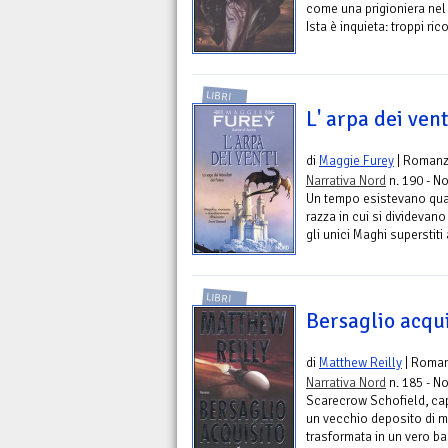
come una prigioniera nel 
Ista è inquieta: troppi ric
LIBRI
L' arpa dei vent
di
Maggie Furey
| Roman
Narrativa Nord
n. 190 - No
Un tempo esistevano quat
razza in cui si dividevano
gli unici Maghi superstiti
LIBRI
Bersaglio acqui
di
Matthew Reilly
| Roma
Narrativa Nord
n. 185 - No
Scarecrow Schofield, capi
un vecchio deposito di mi
trasformata in un vero ba