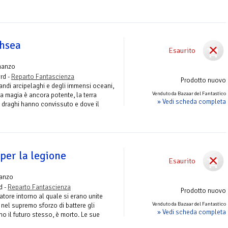
thsea
Esaurito
manzo
rd -
Reparto Fantascienza
Prodotto nuovo
andi arcipelaghi e degli immensi oceani,
Venduto da Bazaar del Fantastico
a magia è ancora potente, la terra
» Vedi scheda completa
 draghi hanno convissuto e dove il
per la legione
Esaurito
anzo
d -
Reparto Fantascienza
Prodotto nuovo
atore intorno al quale si erano unite
Venduto da Bazaar del Fantastico
s nel supremo sforzo di battere gli
» Vedi scheda completa
o il futuro stesso, è morto. Le sue