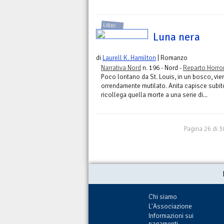
LIBRI
Luna nera
di
Laurell K. Hamilton
| Romanzo
Narrativa Nord
n. 196 - Nord -
Reparto Horro
Poco lontano da St. Louis, in un bosco, vi
orrendamente mutilato. Anita capisce subi
ricollega quella morte a una serie di...
Pagina 26 di 3
Chi siamo
L'Associazione
Informazioni sui
pagamenti