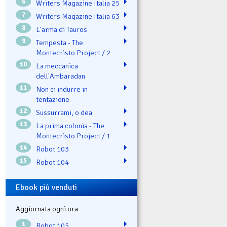
6
Writers Magazine Italia 25
7
Writers Magazine Italia 63
8
L'arma di Tauros
9
Tempesta - The
Montecristo Project / 2
10
La meccanica
dell'Ambaradan
11
Non ci indurre in
tentazione
12
Sussurrami, o dea
13
La prima colonia - The
Montecristo Project / 1
14
Robot 103
15
Robot 104
Ebook più venduti
Aggiornata ogni ora
1
Robot 105