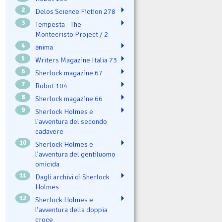
2
Delos Science Fiction 278
3
Tempesta - The
Montecristo Project / 2
4
ənima
5
Writers Magazine Italia 73
6
Sherlock magazine 67
7
Robot 104
8
Sherlock magazine 66
9
Sherlock Holmes e
l'avventura del secondo
cadavere
10
Sherlock Holmes e
l’avventura del gentiluomo
omicida
11
Dagli archivi di Sherlock
Holmes
12
Sherlock Holmes e
l’avventura della doppia
croce