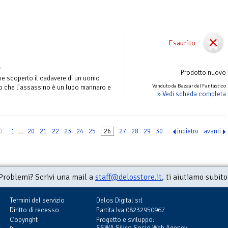
Esaurito
r
Prodotto nuovo
ene scoperto il cadavere di un uomo
Venduto da Bazaar del Fantastico
to che l'assassino è un lupo mannaro e
» Vedi scheda completa
0
1
...
20
21
22
23
24
25
26
27
28
29
30
indietro
avanti
Problemi? Scrivi una mail a
staff@delosstore.it
, ti aiutiamo subito
Termini del servizio
Delos Digital srl
Diritto di recesso
Partita Iva 08232950967
Copyright
Progetto e sviluppo:
SSWA Silvio Sosio Web Agency