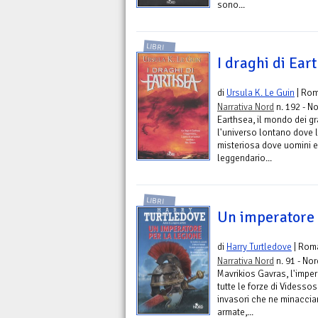
sono...
LIBRI
I draghi di Ear
di
Ursula K. Le Guin
| Ro
Narrativa Nord
n. 192 - No
Earthsea, il mondo dei gr
l'universo lontano dove l
misteriosa dove uomini e
leggendario...
LIBRI
Un imperatore 
di
Harry Turtledove
| Rom
Narrativa Nord
n. 91 - Nor
Mavrikios Gavras, l'imper
tutte le forze di Videsso
invasori che ne minaccian
armate,...