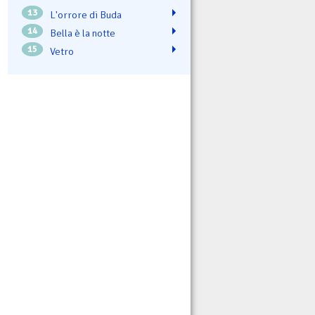
13
L'orrore di Buda
14
Bella è la notte
15
Vetro