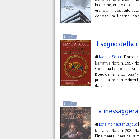
In origine, erano otto in t
erano armi costruite dalla
conosciuta. Usarne una e
LIBRI
Il sogno della 
di
Manda Scott
| Romanz
Narrativa Nord
n. 195 - No
Continua la storia di Br
Boudica, la "Vittoriosa" -
prima dai romani e divent
da una...
LIBRI
La messaggera
di
Lois McMaster Bujold
Narrativa Nord
n. 202 - No
Finalmente libera dalla m