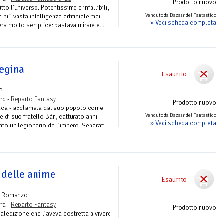
Prodotto nuovo
utto l'universo. Potentissime e infallibili,
Venduto da Bazaar del Fantastico
 più vasta intelligenza artificiale mai
» Vedi scheda completa
ra molto semplice: bastava mirare e...
regina
Esaurito
o
rd -
Reparto Fantasy
Prodotto nuovo
eaca - acclamata dal suo popolo come
Venduto da Bazaar del Fantastico
 e di suo fratello Bán, catturato anni
» Vedi scheda completa
ato un legionario dell'impero. Separati
 delle anime
Esaurito
| Romanzo
rd -
Reparto Fantasy
Prodotto nuovo
aledizione che l'aveva costretta a vivere