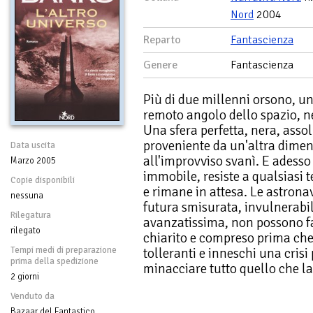
Nord
2004
Reparto
Fantascienza
Genere
Fantascienza
Più di due millenni orsono, u
remoto angolo dello spazio, ne
Una sfera perfetta, nera, asso
proveniente da un'altra dimen
Data uscita
all'improvviso svanì. E adesso
Marzo 2005
immobile, resiste a qualsiasi t
Copie disponibili
e rimane in attesa. Le astronav
nessuna
futura smisurata, invulnerabi
Rilegatura
avanzatissima, non possono far
rilegato
chiarito e compreso prima ch
Tempi medi di preparazione
tolleranti e inneschi una crisi
prima della spedizione
minacciare tutto quello che la 
2 giorni
Venduto da
Bazaar del Fantastico