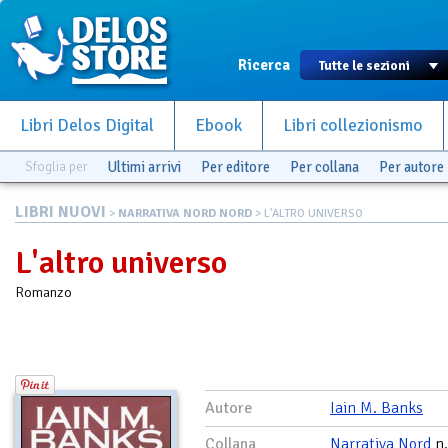
Ricerca
Libri Delos Digital
Ebook
Libri collezionismo
Sfoglia per
Ultimi arrivi
Per editore
Per collana
Per autore
LIBRI NUOVI
>
NARRATIVA NORD NORD
> L'ALTRO UNIVERSO
L'altro universo
Romanzo
Autore
Iain M. Banks
Collana
Narrativa Nord
n.