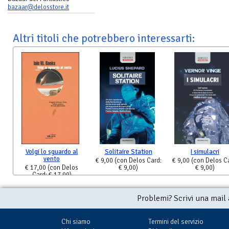
bazaar@delosstore.it
Altri titoli che potrebbero interessarti:
Volgi lo sguardo al
Solitaire Station
I simulacri
vento
€ 9,00
(con Delos Card:
€ 9,00
(con Delos C
€ 17,00
(con Delos
€ 9,00)
€ 9,00)
Card: € 17,00)
Problemi? Scrivi una mail
Chi siamo
Termini del servizio