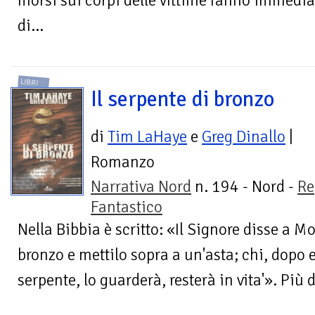
morsi sui corpi delle vittime fanno immedi
di...
LIBRI
Il serpente di bronzo
di
Tim LaHaye
e
Greg Dinallo
|
Romanzo
Narrativa Nord
n. 194 - Nord -
Re
Fantastico
Nella Bibbia è scritto: «Il Signore disse a M
bronzo e mettilo sopra a un'asta; chi, dopo 
serpente, lo guarderà, resterà in vita'». Più di