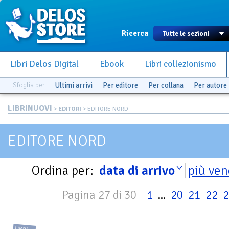
Ricerca
Libri Delos Digital
Ebook
Libri collezionismo
Sfoglia per
Ultimi arrivi
Per editore
Per collana
Per autore
LIBRINUOVI
>
EDITORI
> EDITORE NORD
EDITORE NORD
Ordina per:
data di arrivo
più ven
Pagina 27 di 30
1
...
20
21
22
2