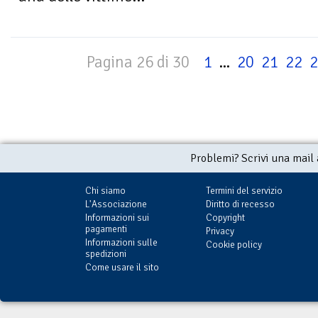
Pagina 26 di 30
1
...
20
21
22
2
Problemi? Scrivi una mail
Chi siamo
Termini del servizio
L'Associazione
Diritto di recesso
Informazioni sui
Copyright
pagamenti
Privacy
Informazioni sulle
Cookie policy
spedizioni
Come usare il sito