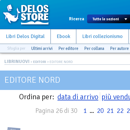
Ricerca
Libri Delos Digital
Ebook
Libri collezionismo
Sfoglia per
Ultimi arrivi
Per editore
Per collana
Per autore
LIBRINUOVI
>
EDITORI
> EDITORE NORD
EDITORE NORD
Ordina per:
data di arrivo
più vend
Pagina 26 di 30
1
...
20
21
22
2