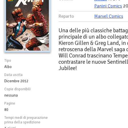
Panini Comics
20
Reparto
Marvel Comics
Una delle più classiche battagl
principale di un albo collegat
Kieron Gillen & Greg Land, in
retroscena della Marvel saga d
Will Conrad trascinano Tempes
Tipo
contrastare le nuove Sentinelle
Albo
Jubilee!
Data uscita
Dicembre 2012
Copie disponibili
nessuna
Pagine
80
Tempi medi di preparazione
prima della spedizione