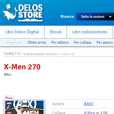
Ricerca
Libri Delos Digital
Ebook
Libri collezionismo
Sfoglia per
Ultimi arrivi
Per editore
Per collana
Per autore
FUMETTI
>
X-MEN PANINI COMICS
> X-MEN 270
X-Men 270
Albo
Autore
AAVV
Collana
X-Men
n. 270