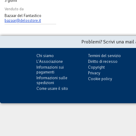
3 giorni
Venduto da
Bazaar del Fantastico
bazaar@delosstore.it
Problemi? Scrivi una mail
Chi siamo
Termini del servizio
L'Associazione
Diritto di recesso
Informazioni sui
Copyright
pagamenti
Privacy
Informazioni sulle
Cookie policy
spedizioni
Come usare il sito