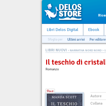
Rice
Libri Delos Digital
Ebook
Sfoglia per
Ultimi arrivi
Per editore
LIBRI NUOVI
>
NARRATIVA NORD NORD
> I
Il teschio di cristal
Romanzo
Autore
Collana