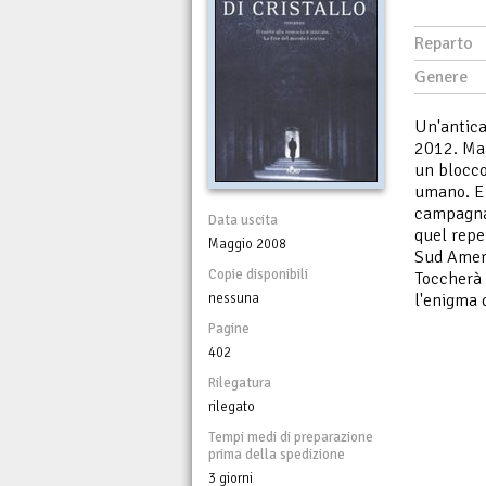
Reparto
Genere
Un'antica
2012. Ma 
un blocco
umano. E 
campagna 
Data uscita
quel reper
Maggio 2008
Sud Americ
Copie disponibili
Toccherà a
nessuna
l'enigma 
Pagine
402
Rilegatura
rilegato
Tempi medi di preparazione
prima della spedizione
3 giorni