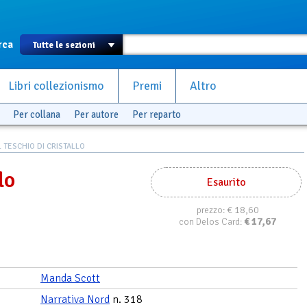
rca
Libri collezionismo
Premi
Altro
Per collana
Per autore
Per reparto
L TESCHIO DI CRISTALLO
lo
Esaurito
€ 18,60
prezzo:
€
17,67
con Delos Card:
Manda Scott
Narrativa Nord
n. 318