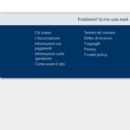
Problemi? Scrivi una mail
Chi siamo
Termini del servizio
L'Associazione
Diritto di recesso
Informazioni sui
Copyright
pagamenti
Privacy
Informazioni sulle
Cookie policy
spedizioni
Come usare il sito