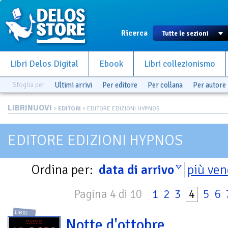
Ricerca
Libri Delos Digital
Ebook
Libri collezionismo
Sfoglia per
Ultimi arrivi
Per editore
Per collana
Per autore
LIBRINUOVI
>
EDITORI
> EDITORE EDIZIONI HYPNOS
EDITORE EDIZIONI HYPNOS
Ordina per:
data di arrivo
più ven
Pagina 4 di 10
1
2
3
4
5
6
LIBRI
Notte d'ottobre