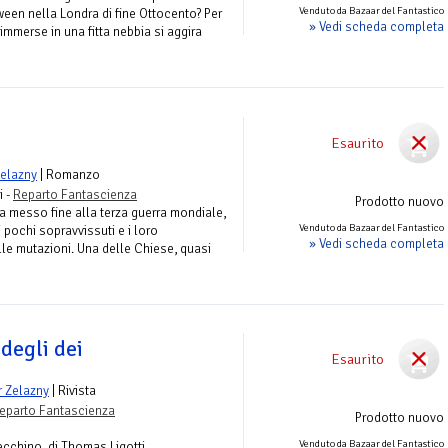
Venduto da Bazaar del Fantastico
ween nella Londra di fine Ottocento? Per
» Vedi scheda completa
immerse in una fitta nebbia si aggira
Esaurito
elazny
| Romanzo
i -
Reparto Fantascienza
Prodotto nuovo
a messo fine alla terza guerra mondiale,
Venduto da Bazaar del Fantastico
 pochi sopravvissuti e i loro
» Vedi scheda completa
alle mutazioni. Una delle Chiese, quasi
 degli dei
Esaurito
 Zelazny
| Rivista
eparto Fantascienza
Prodotto nuovo
Venduto da Bazaar del Fantastico
ecchino, di Thomas Ligotti