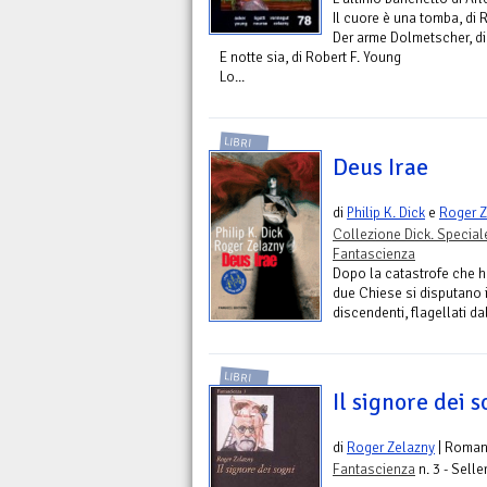
Il cuore è una tomba, di
Der arme Dolmetscher, di
E notte sia, di Robert F. Young
Lo...
LIBRI
Deus Irae
di
Philip K. Dick
e
Roger Z
Collezione Dick. Special
Fantascienza
Dopo la catastrofe che h
due Chiese si disputano i
discendenti, flagellati d
LIBRI
Il signore dei s
di
Roger Zelazny
| Roma
Fantascienza
n. 3 - Selle