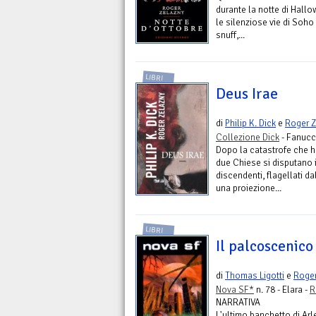
durante la notte di Hallo
le silenziose vie di Soho 
snuff,...
LIBRI
Deus Irae
di
Philip K. Dick
e
Roger Z
Collezione Dick
- Fanucc
Dopo la catastrofe che h
due Chiese si disputano i
discendenti, flagellati d
una proiezione...
LIBRI
Il palcoscenico
di
Thomas Ligotti
e
Roger
Nova SF*
n. 78 - Elara -
R
NARRATIVA
L'ultimo banchetto di Arl