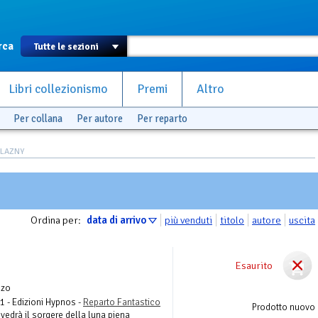
rca
Libri collezionismo
Premi
Altro
Per collana
Per autore
Per reparto
ELAZNY
Ordina per:
data di arrivo
più venduti
titolo
autore
uscita
Esaurito
nzo
 1 - Edizioni Hypnos -
Reparto Fantastico
Prodotto nuovo
vedrà il sorgere della luna piena