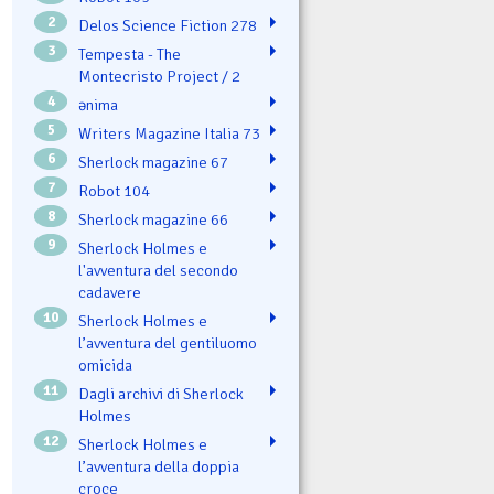
2
Delos Science Fiction 278
3
Tempesta - The
Montecristo Project / 2
4
ənima
5
Writers Magazine Italia 73
6
Sherlock magazine 67
7
Robot 104
8
Sherlock magazine 66
9
Sherlock Holmes e
l'avventura del secondo
cadavere
10
Sherlock Holmes e
l’avventura del gentiluomo
omicida
11
Dagli archivi di Sherlock
Holmes
12
Sherlock Holmes e
l’avventura della doppia
croce