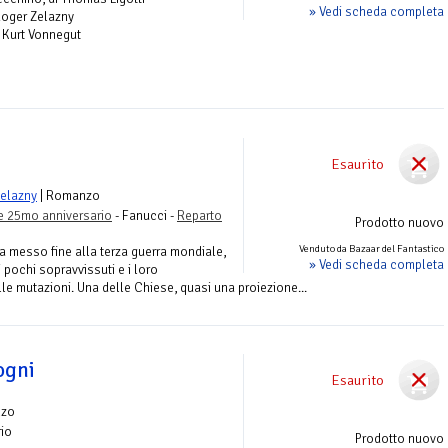
» Vedi scheda completa
 Roger Zelazny
 Kurt Vonnegut
Esaurito
elazny
| Romanzo
e 25mo anniversario
- Fanucci -
Reparto
Prodotto nuovo
Venduto da Bazaar del Fantastico
a messo fine alla terza guerra mondiale,
» Vedi scheda completa
 pochi sopravvissuti e i loro
alle mutazioni. Una delle Chiese, quasi una proiezione...
ogni
Esaurito
nzo
rio
Prodotto nuovo