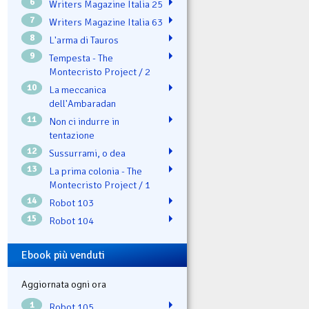
6
Writers Magazine Italia 25
7
Writers Magazine Italia 63
8
L'arma di Tauros
9
Tempesta - The
Montecristo Project / 2
10
La meccanica
dell'Ambaradan
11
Non ci indurre in
tentazione
12
Sussurrami, o dea
13
La prima colonia - The
Montecristo Project / 1
14
Robot 103
15
Robot 104
Ebook più venduti
Aggiornata ogni ora
1
Robot 105