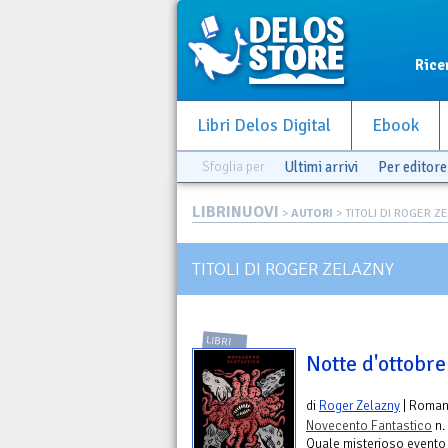
Rice
Libri Delos Digital
Ebook
Sfoglia per
Ultimi arrivi
Per editore
LIBRINUOVI
>
AUTORI
> TITOLI DI ROGER Z
TITOLI DI ROGER ZELAZNY
LIBRI
Notte d'ottobre
di
Roger Zelazny
| Roma
Novecento Fantastico
n.
Quale misterioso evento 