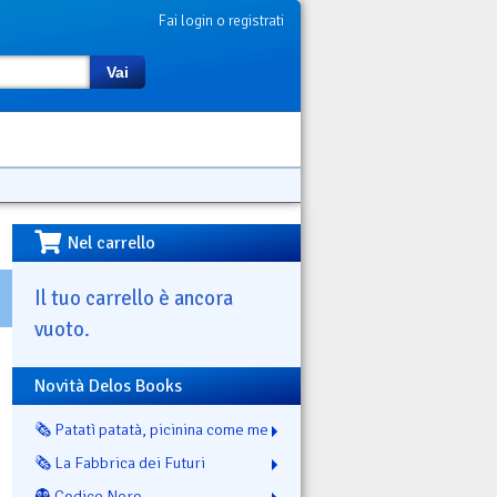
Fai login o registrati
Vai
Nel carrello
Il tuo carrello è ancora
vuoto.
Novità Delos Books
🗞️ Patatì patatà, picinina come me
🗞️ La Fabbrica dei Futuri
👻 Codice Nero