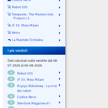
🚀 Robot 105
🚀 Tempesta - The Montecristo
Project / 2
🚀 IF 33. Mino Milani
🚀 Vetro
🔫 La Mantide Orchidea
I più venduti
Dati calcolati sulle vendite dal 08-
07-2026 al 06-08-2026
1
Robot 105
2
IF 33. Mino Milani
3
Kryzys Robotowy - La crisi
dei robot
4
Codice Nero
5
Sherlock Magazine 67