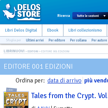
Ricerca
Libri Delos Digital
Ebook
Libri collezionismo
Sfoglia per
Ultimi arrivi
Per editore
Per collana
Per autore
LIBRINUOVI
>
EDITORI
> EDITORE 001 EDIZIONI
EDITORE 001 EDIZIONI
Ordina per:
data di arrivo
più vend
LIBRI
Tales from the Crypt. Vol