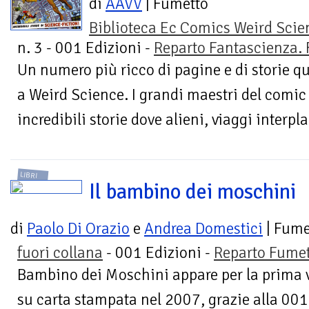
di
AAVV
| Fumetto
Biblioteca Ec Comics Weird Scie
n. 3 - 001 Edizioni -
Reparto Fantascienza. 
Un numero più ricco di pagine e di storie q
a Weird Science. I grandi maestri del comic
incredibili storie dove alieni, viaggi interpla
LIBRI
Il bambino dei moschini
di
Paolo Di Orazio
e
Andrea Domestici
| Fume
fuori collana
- 001 Edizioni -
Reparto Fumet
Bambino dei Moschini appare per la prima 
su carta stampata nel 2007, grazie alla 001