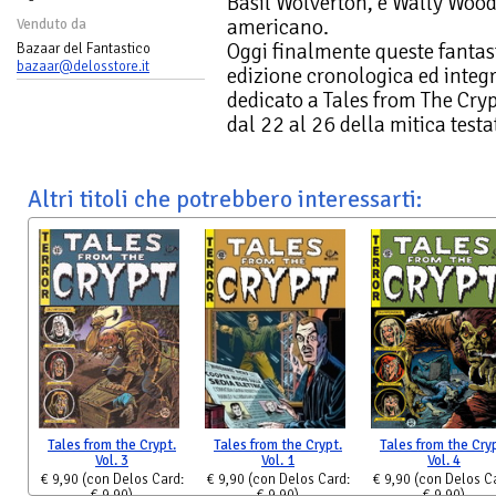
Basil Wolverton, e Wally Woo
americano.
Venduto da
Oggi finalmente queste fantast
Bazaar del Fantastico
bazaar@delosstore.it
edizione cronologica ed inte
dedicato a Tales from The Cry
dal 22 al 26 della mitica testa
Altri titoli che potrebbero interessarti:
Tales from the Crypt.
Tales from the Crypt.
Tales from the Cryp
Vol. 3
Vol. 1
Vol. 4
€ 9,90
(con Delos Card:
€ 9,90
(con Delos Card:
€ 9,90
(con Delos C
€ 9,90)
€ 9,90)
€ 9,90)