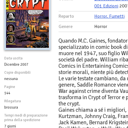
001 Edizioni
200
Reparto
Horror. Fumetti
Genere
Horror
Quando M.C. Gaines, fondatore
specializzato in comic book di
muore nel 1947, suo figlio Wil
Data uscita
società del padre. William rib
Dicembre 2007
Comics in Entertaining Comics.
storie morali, niente più detect
Copie disponibili
Le varie testate cambiano, da
nessuna
genere, Saddle Romance viene
Pagine
War against crime diventa Vaul
144
trasforma in Crypt of Terror e
Rilegatura
the crypt.
brossura
Gaines chiama a sé i migliori, 
Kurtzman, Johnny Craig, Fran
Tempi medi di preparazione
prima della spedizione
Jack Kamen, Bernard Krigstein
7 giorni