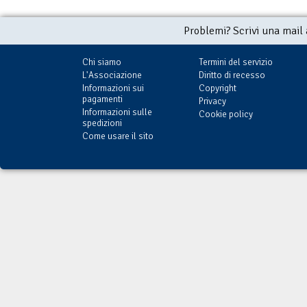
Problemi? Scrivi una mail
Chi siamo
Termini del servizio
L'Associazione
Diritto di recesso
Informazioni sui
Copyright
pagamenti
Privacy
Informazioni sulle
Cookie policy
spedizioni
Come usare il sito