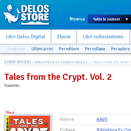
Ricerca
Libri Delos Digital
Ebook
Libri collezionismo
Sfoglia per
Ultimi arrivi
Per editore
Per collana
Per autore
LIBRI NUOVI
>
BIBLIOTECA EC COMICS TALES F...
> TALES FROM THE CRYPT. 
Tales from the Crypt. Vol. 2
Fumetto
Autore
AAVV
Collana
Biblioteca Ec Co