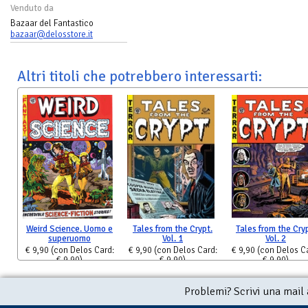
Venduto da
Bazaar del Fantastico
bazaar@delosstore.it
Altri titoli che potrebbero interessarti:
Weird Science. Uomo e
Tales from the Crypt.
Tales from the Cryp
superuomo
Vol. 1
Vol. 2
€ 9,90
(con Delos Card:
€ 9,90
(con Delos Card:
€ 9,90
(con Delos C
€ 9,90)
€ 9,90)
€ 9,90)
Problemi? Scrivi una mail