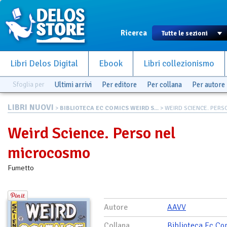
Ricerca
Libri Delos Digital
Ebook
Libri collezionismo
Sfoglia per
Ultimi arrivi
Per editore
Per collana
Per autore
LIBRI NUOVI
>
BIBLIOTECA EC COMICS WEIRD S...
> WEIRD SCIENCE. PERSO 
Weird Science. Perso nel
microcosmo
Fumetto
Autore
AAVV
Collana
Biblioteca Ec Co