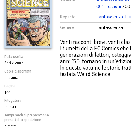
001 Edizioni
200
Reparto
Fantascienza. Fu
Genere
Fantascienza
Venti racconti brevi, venti cla
I fumetti della EC Comics che
generazioni di lettori, osteggi
Data uscita
anni '50, tornano in un'edizi
Aprile 2007
In questo volume le storie tra
Copie disponibili
testata Weird Science.
nessuna
Pagine
144
Rilegatura
brossura
Tempi medi di preparazione
prima della spedizione
3 giorni