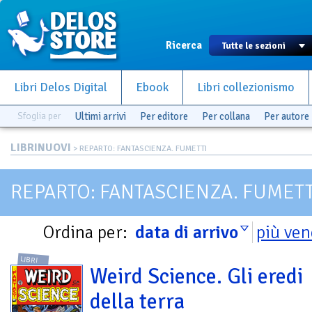
Ricerca
Libri Delos Digital
Ebook
Libri collezionismo
Sfoglia per
Ultimi arrivi
Per editore
Per collana
Per autore
LIBRINUOVI
> REPARTO: FANTASCIENZA. FUMETTI
REPARTO: FANTASCIENZA. FUMETT
Ordina per:
data di arrivo
più ven
LIBRI
Weird Science. Gli eredi
della terra