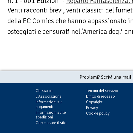
n. 1 - 001 Edizioni -
Reparto Fantascienza. 
Venti racconti brevi, venti classici del fumet
della EC Comics che hanno appassionato inte
osteggiati e censurati nell'America degli ann
Problemi? Scrivi una mail
Chi siamo
Termini del servizio
L'Associazione
Diritto di recesso
Informazioni sui
Copyright
pagamenti
Privacy
Informazioni sulle
Cookie policy
spedizioni
Come usare il sito