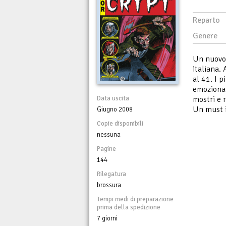
Reparto
Genere
Un nuovo 
italiana.
al 41. I 
emozionant
Data uscita
mostri e 
Un must i
Giugno 2008
Copie disponibili
nessuna
Pagine
144
Rilegatura
brossura
Tempi medi di preparazione
prima della spedizione
7 giorni