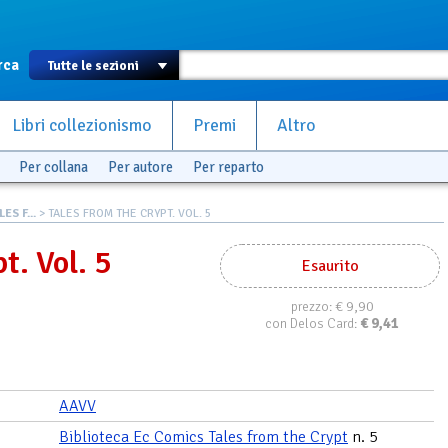
rca
Libri collezionismo
Premi
Altro
Per collana
Per autore
Per reparto
S F...
> TALES FROM THE CRYPT. VOL. 5
t. Vol. 5
Esaurito
€ 9,90
prezzo:
€
9,41
con Delos Card:
AAVV
Biblioteca Ec Comics Tales from the Crypt
n. 5