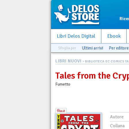
Rice
Libri Delos Digital
Ebook
Sfoglia per
Ultimi arrivi
Per editore
LIBRI NUOVI
>
BIBLIOTECA EC COMICS TALE
Tales from the Cryp
Fumetto
Autore
Collana