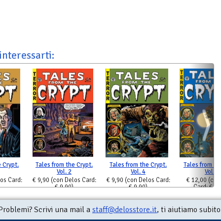
interessarti:
 Crypt.
Tales from the Crypt.
Tales from the Crypt.
Tales from th
Vol. 2
Vol. 4
Vol. 6
os Card:
€ 9,90
(con Delos Card:
€ 9,90
(con Delos Card:
€ 12,00
(con
€ 9,90)
€ 9,90)
Card: € 12
Problemi? Scrivi una mail a
staff@delosstore.it
, ti aiutiamo subito