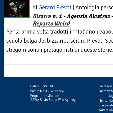
di
Gerard Prévot
| Antologia pers
Bizarre
n. 1 - Agenzia Alcatraz 
Reparto Weird
Per la prima volta tradotti in italiano i capo
scuola belga del bizzarro, Gérard Prévot. Spe
stregoni sono i protagonisti di queste storie.
Delos Digital srl
Fantasci
Partita Iva 08232950967
FantasyMa
Progetto e sviluppo:
HorrorMag
SSWA Silvio Sosio Web Agency
ThrillerMa
SherlockM
WritersMag