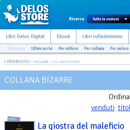
Ricerca
Libri Delos Digital
Ebook
Libri collezionismo
Sfoglia per
Ultimi arrivi
Per editore
Per collana
Per autore
LIBRINUOVI
>
COLLANE
> COLLANA BIZARRE
COLLANA BIZARRE
Ordina
venduti
tito
LIBRI
La giostra del maleficio