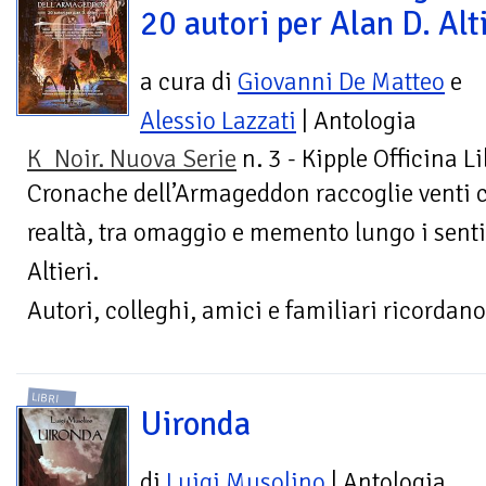
20 autori per Alan D. Alt
a cura di
Giovanni De Matteo
e
Alessio Lazzati
| Antologia
K_Noir. Nuova Serie
n. 3 - Kipple Officina L
Cronache dell’Armageddon raccoglie venti co
realtà, tra omaggio e memento lungo i sentie
Altieri.
Autori, colleghi, amici e familiari ricordano.
LIBRI
Uironda
di
Luigi Musolino
| Antologia