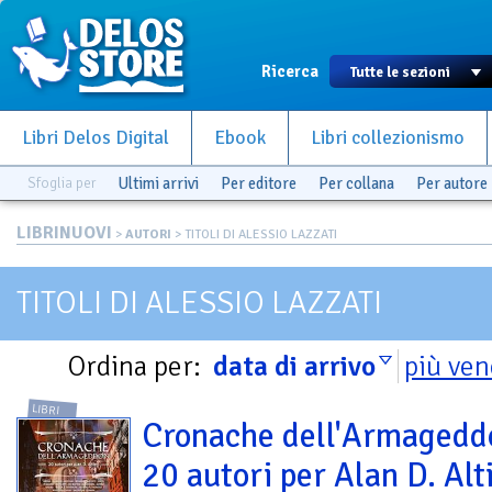
Ricerca
Libri Delos Digital
Ebook
Libri collezionismo
Sfoglia per
Ultimi arrivi
Per editore
Per collana
Per autore
LIBRINUOVI
>
AUTORI
> TITOLI DI ALESSIO LAZZATI
TITOLI DI ALESSIO LAZZATI
Ordina per:
data di arrivo
più ven
LIBRI
Cronache dell'Armagedd
20 autori per Alan D. Alt