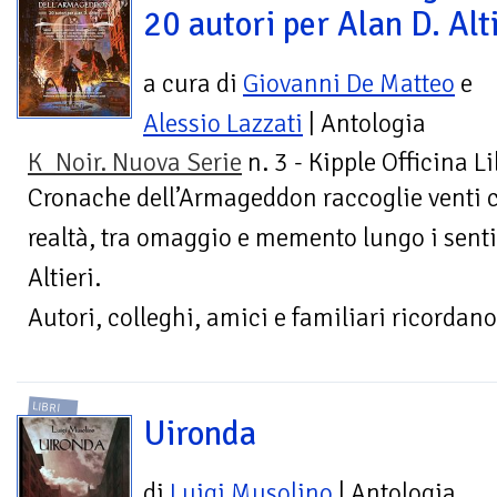
20 autori per Alan D. Alt
a cura di
Giovanni De Matteo
e
Alessio Lazzati
| Antologia
K_Noir. Nuova Serie
n. 3 - Kipple Officina L
Cronache dell’Armageddon raccoglie venti co
realtà, tra omaggio e memento lungo i sentie
Altieri.
Autori, colleghi, amici e familiari ricordano.
LIBRI
Uironda
di
Luigi Musolino
| Antologia