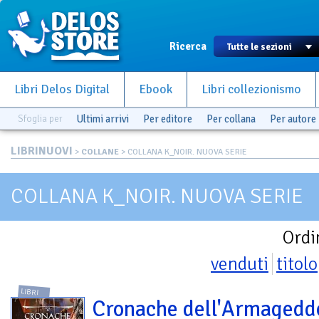
Ricerca
Libri Delos Digital
Ebook
Libri collezionismo
Sfoglia per
Ultimi arrivi
Per editore
Per collana
Per autore
LIBRINUOVI
>
COLLANE
> COLLANA K_NOIR. NUOVA SERIE
COLLANA K_NOIR. NUOVA SERIE
Ordi
venduti
titolo
LIBRI
Cronache dell'Armagedd