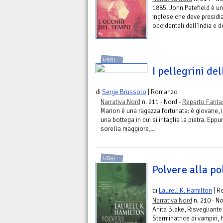
1885. John Patefield è un 
inglese che deve presidia
occidentali dell'India e d
LIBRI
I pellegrini de
di
Serge Brussolo
| Romanzo
Narrativa Nord
n. 211 - Nord -
Reparto Fanta
Marion è una ragazza fortunata: è giovane, i
una bottega in cui si intaglia la pietra. Epp
sorella maggiore,...
LIBRI
Polvere alla po
di
Laurell K. Hamilton
| R
Narrativa Nord
n. 210 - No
Anita Blake, Risvegliante
Sterminatrice di vampiri,