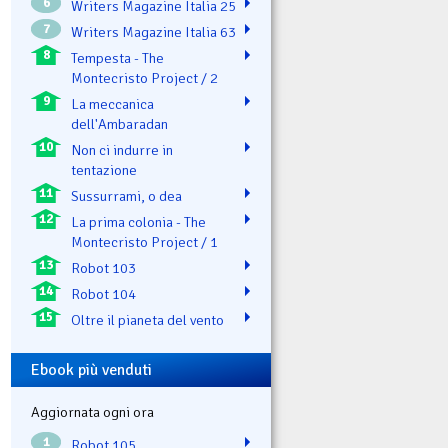
6
Writers Magazine Italia 25
7
Writers Magazine Italia 63
8
Tempesta - The
Montecristo Project / 2
9
La meccanica
dell'Ambaradan
10
Non ci indurre in
tentazione
11
Sussurrami, o dea
12
La prima colonia - The
Montecristo Project / 1
13
Robot 103
14
Robot 104
15
Oltre il pianeta del vento
Ebook più venduti
Aggiornata ogni ora
1
Robot 105