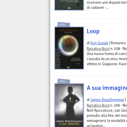
risolvere una disputa ter
di cadaveri -...
LIBRI
Loop
di
Koji Suzuki
| Romanzo
Narrativa Nord
n. 208 - No
Una nuova forma di canc
causata da un virus mister
vittime in Giappone. Kaor
LIBRI
A sua immagin
di
James BeauSeigneur
|
Narrativa Nord
n. 206 - No
Nell'Apocalisse, san Giov
preludio alla fine del mon
immaginarsi la modalità d
un'ipotesi...