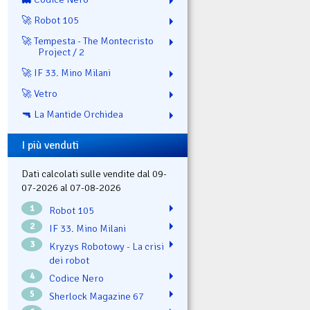
🚀 Robot 105
🚀 Tempesta - The Montecristo
Project / 2
🚀 IF 33. Mino Milani
🚀 Vetro
🔫 La Mantide Orchidea
I più venduti
Dati calcolati sulle vendite dal 09-
07-2026 al 07-08-2026
1
Robot 105
2
IF 33. Mino Milani
3
Kryzys Robotowy - La crisi
dei robot
4
Codice Nero
5
Sherlock Magazine 67