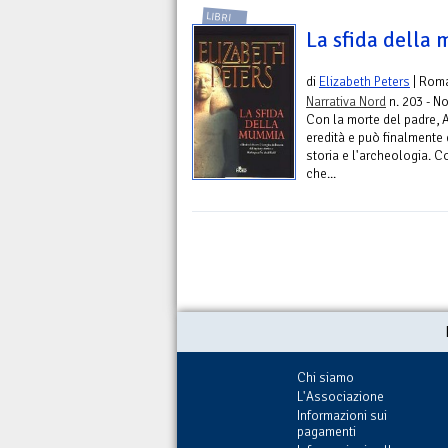
LIBRI
La sfida della
di
Elizabeth Peters
| Rom
Narrativa Nord
n. 203 - No
Con la morte del padre,
eredità e può finalmente 
storia e l'archeologia. Co
che...
Chi siamo
L'Associazione
Informazioni sui
pagamenti