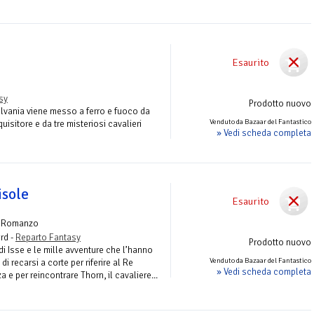
Esaurito
sy
Prodotto nuovo
ilvania viene messo a ferro e fuoco da
Venduto da Bazaar del Fantastico
uisitore e da tre misteriosi cavalieri
» Vedi scheda completa
isole
Esaurito
 Romanzo
rd -
Reparto Fantasy
Prodotto nuovo
di Isse e le mille avventure che l’hanno
Venduto da Bazaar del Fantastico
di recarsi a corte per riferire al Re
» Vedi scheda completa
a e per reincontrare Thorn, il cavaliere...