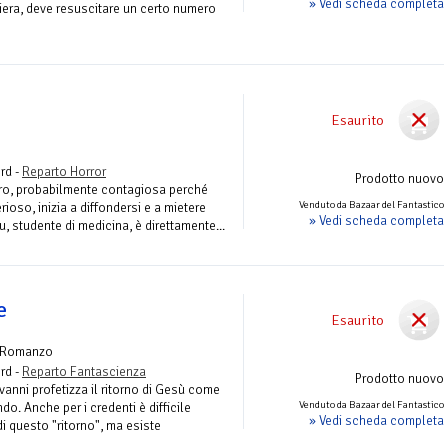
» Vedi scheda completa
riera, deve resuscitare un certo numero
Esaurito
rd -
Reparto Horror
Prodotto nuovo
ro, probabilmente contagiosa perché
Venduto da Bazaar del Fantastico
ioso, inizia a diffondersi e a mietere
» Vedi scheda completa
u, studente di medicina, è direttamente...
e
Esaurito
 Romanzo
rd -
Reparto Fantascienza
Prodotto nuovo
anni profetizza il ritorno di Gesù come
Venduto da Bazaar del Fantastico
do. Anche per i credenti è difficile
» Vedi scheda completa
i questo "ritorno", ma esiste