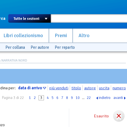
rca
Libri collezionismo
Premi
Altro
Per collana
Per autore
Per reparto
 NARRATIVA NORD
dina per:
data di arrivo
più venduti
titolo
autore
uscita
numero
Pagina 3 di 22
1
2
3
4
5
6
7
8
9
10
...
22
indietro
avanti
Esaurito
nzo