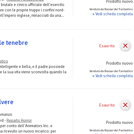
Prodotto nuovo
brutale e cinico ufficiale dell'esercito
Venduto da Bazaar del Fantastico
re con le proprie truppe i confini nord-
» Vedi scheda completa
ell'impero inglese, minacciati da una...
lle tenebre
Esaurito
stico
Prodotto nuovo
ntelligente e bella, e il padre possiede
Venduto da Bazaar del Fantastico
ure la sua vita viene sconvolta quando la
» Vedi scheda completa
lvere
Esaurito
omanzo
rd -
Reparto Horror
Prodotto nuovo
 per conto dell'Animators Inc. e
Venduto da Bazaar del Fantastico
 ha ricevuto un nuovo incarico: per