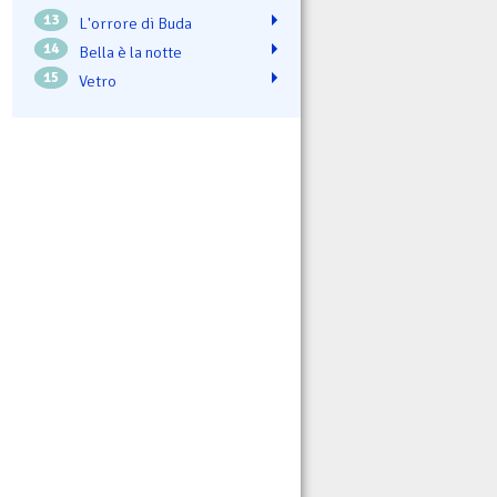
13
L'orrore di Buda
14
Bella è la notte
15
Vetro