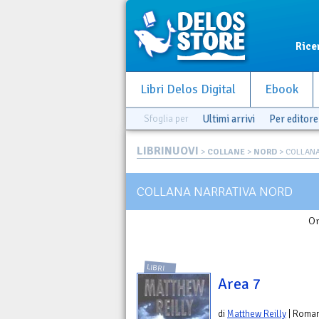
Rice
Libri Delos Digital
Ebook
Sfoglia per
Ultimi arrivi
Per editore
LIBRINUOVI
>
COLLANE
>
NORD
> COLLANA
COLLANA NARRATIVA NORD
Or
LIBRI
Area 7
di
Matthew Reilly
| Roma