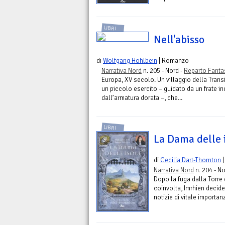
LIBRI
Nell'abisso
di
Wolfgang Hohlbein
| Romanzo
Narrativa Nord
n. 205 - Nord -
Reparto Fanta
Europa, XV secolo. Un villaggio della Trans
un piccolo esercito – guidato da un frate inq
dall’armatura dorata –, che...
LIBRI
La Dama delle 
di
Cecilia Dart-Thornton
|
Narrativa Nord
n. 204 - No
Dopo la fuga dalla Torre 
coinvolta, Imrhien decide 
notizie di vitale importanz