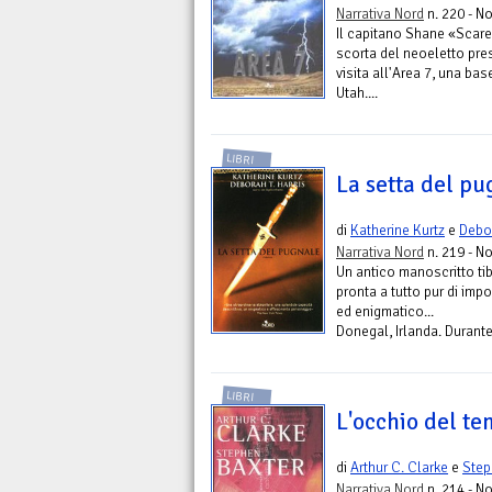
Narrativa Nord
n. 220 - No
Il capitano Shane «Scar
scorta del neoeletto pres
visita all'Area 7, una bas
Utah....
LIBRI
La setta del pu
di
Katherine Kurtz
e
Debor
Narrativa Nord
n. 219 - No
Un antico manoscritto ti
pronta a tutto pur di im
ed enigmatico...
Donegal, Irlanda. Durante 
LIBRI
L'occhio del t
di
Arthur C. Clarke
e
Step
Narrativa Nord
n. 214 - No