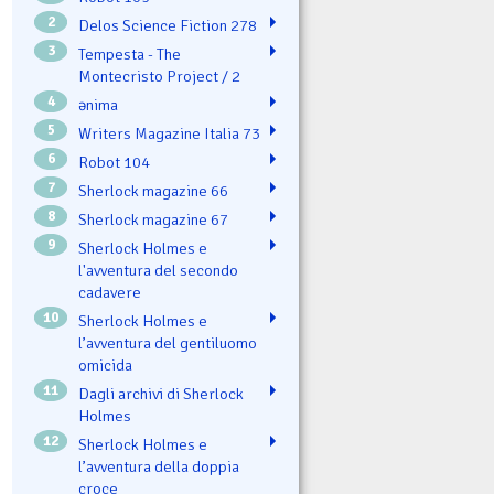
2
Delos Science Fiction 278
3
Tempesta - The
Montecristo Project / 2
4
ənima
5
Writers Magazine Italia 73
6
Robot 104
7
Sherlock magazine 66
8
Sherlock magazine 67
9
Sherlock Holmes e
l'avventura del secondo
cadavere
10
Sherlock Holmes e
l’avventura del gentiluomo
omicida
11
Dagli archivi di Sherlock
Holmes
12
Sherlock Holmes e
l’avventura della doppia
croce