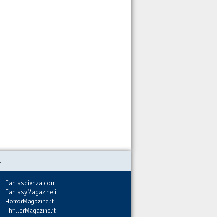
.
Fantascienza.com
FantasyMagazine.it
HorrorMagazine.it
ThrillerMagazine.it