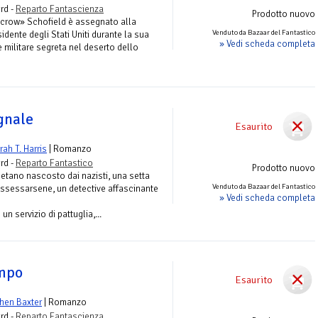
rd -
Reparto Fantascienza
Prodotto nuovo
ecrow» Schofield è assegnato alla
Venduto da Bazaar del Fantastico
idente degli Stati Uniti durante la sua
» Vedi scheda completa
e militare segreta nel deserto dello
gnale
Esaurito
ah T. Harris
| Romanzo
rd -
Reparto Fantastico
Prodotto nuovo
betano nascosto dai nazisti, una setta
Venduto da Bazaar del Fantastico
possessarsene, un detective affascinante
» Vedi scheda completa
un servizio di pattuglia,...
empo
Esaurito
hen Baxter
| Romanzo
rd -
Reparto Fantascienza