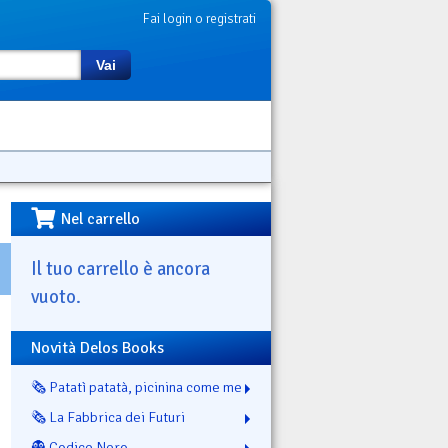
Fai login o registrati
Vai
Nel carrello
Il tuo carrello è ancora
vuoto.
Novità Delos Books
🗞️ Patatì patatà, picinina come me
🗞️ La Fabbrica dei Futuri
👻 Codice Nero