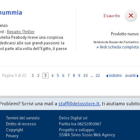
 mummia
Esaurito
anzo
rd -
Reparto Thriller
Prodotto nuovo
 Amelia Peabody riceve una cospicua
Venduto da Bazaar del Fantastico
dedicarsi alle sue grandi passioni: la
» Vedi scheda completa
sì parte alla volta dell'Egitto, il paese
Pagina 3 di 22
1
2
3
4
5
6
7
8
9
10
...
22
indietro
avanti
Problemi? Scrivi una mail a
staff@delosstore.it
, ti aiutiamo subito
Termini del servizio
Delos Digital srl
Diritto di recesso
Partita Iva 08232950967
Copyright
Progetto e sviluppo:
SSWA Silvio Sosio Web Agency
Privacy