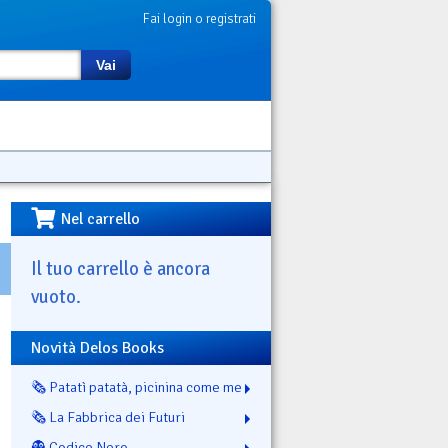
Fai login o registrati
Vai
Nel carrello
Il tuo carrello è ancora
vuoto.
Novità Delos Books
🗞️ Patatì patatà, picinina come me
🗞️ La Fabbrica dei Futuri
👻 Codice Nero