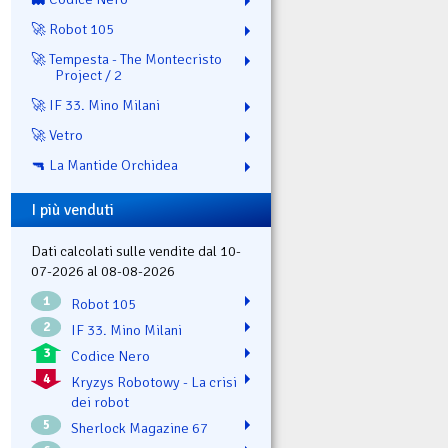
🚀 Robot 105
🚀 Tempesta - The Montecristo
Project / 2
🚀 IF 33. Mino Milani
🚀 Vetro
🔫 La Mantide Orchidea
I più venduti
Dati calcolati sulle vendite dal 10-
07-2026 al 08-08-2026
1
Robot 105
2
IF 33. Mino Milani
3
Codice Nero
4
Kryzys Robotowy - La crisi
dei robot
5
Sherlock Magazine 67