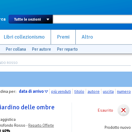
rca
Libri collezionismo
Premi
Altro
Per collana
Per autore
Per reparto
NDO ROSSO
dina per:
data di arrivo
più venduti
titolo
autore
uscita
numero
giardino delle ombre
Esaurito
Saggistica
Profondo Rosso -
Reparto Offerte
Prodotto nuovo
TO 40%