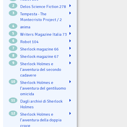
2
Delos Science Fiction 278
3
Tempesta - The
Montecristo Project / 2
4
ənima
5
Writers Magazine Italia 73
6
Robot 104
7
Sherlock magazine 66
8
Sherlock magazine 67
9
Sherlock Holmes e
l'avventura del secondo
cadavere
10
Sherlock Holmes e
l’avventura del gentiluomo
omicida
11
Dagli archivi di Sherlock
Holmes
12
Sherlock Holmes e
l’avventura della doppia
croce