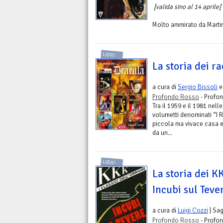
[valida sino al 14 aprile]
Molto ammirato da Martin
LIBRI
La storia dei r
a cura di
Sergio Bissoli
Profondo Rosso
- Profo
Tra il 1959 e il 1981 nell
volumetti denominati “I
piccola ma vivace casa e
da un...
LIBRI
La storia dei KK
Incubi sul Teve
a cura di
Luigi Cozzi
| Sag
Profondo Rosso
- Profo