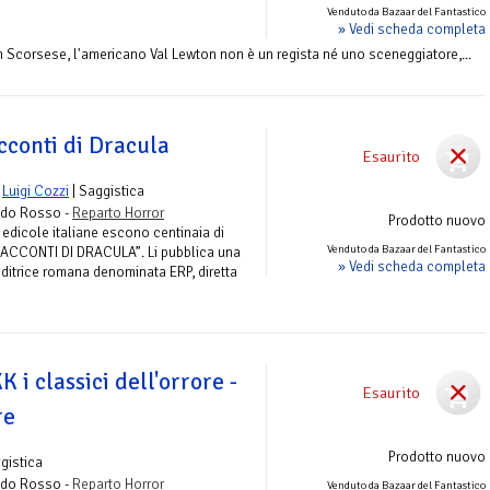
Venduto da Bazaar del Fantastico
» Vedi scheda completa
 Scorsese, l'americano Val Lewton non è un regista né uno sceneggiatore,...
acconti di Dracula
Esaurito
e
Luigi Cozzi
| Saggistica
ndo Rosso -
Reparto Horror
Prodotto nuovo
e edicole italiane escono centinaia di
Venduto da Bazaar del Fantastico
 RACCONTI DI DRACULA”. Li pubblica una
» Vedi scheda completa
ditrice romana denominata ERP, diretta
K i classici dell'orrore -
Esaurito
re
Prodotto nuovo
gistica
ndo Rosso -
Reparto Horror
Venduto da Bazaar del Fantastico