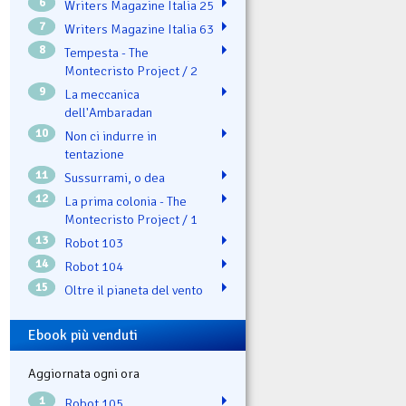
6
Writers Magazine Italia 25
7
Writers Magazine Italia 63
8
Tempesta - The
Montecristo Project / 2
9
La meccanica
dell'Ambaradan
10
Non ci indurre in
tentazione
11
Sussurrami, o dea
12
La prima colonia - The
Montecristo Project / 1
13
Robot 103
14
Robot 104
15
Oltre il pianeta del vento
Ebook più venduti
Aggiornata ogni ora
1
Robot 105