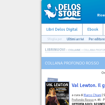
Rice
Libri Delos Digital
Ebook
Sfoglia per
Ultimi arrivi
Per editore
LIBRINUOVI
>
COLLANE
> COLLANA PROFO
COLLANA PROFONDO ROSSO
Or
LIBRI
Val Lewton. Il 
a cura di
Marco Chiani
| 
Profondo Rosso
n. 85 - 
OFFERTA SOCI: SCON