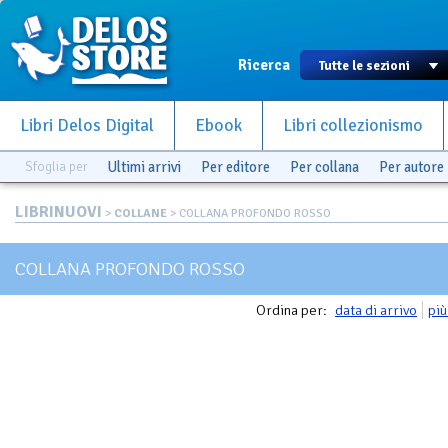
Ricerca
Libri Delos Digital
Ebook
Libri collezionismo
Sfoglia per
Ultimi arrivi
Per editore
Per collana
Per autore
LIBRINUOVI
>
COLLANE
> COLLANA PROFONDO ROSSO
COLLANA PROFONDO ROSSO
Ordina per:
data di arrivo
più