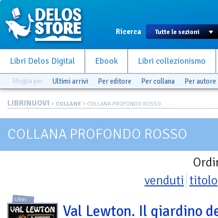
Ricerca
Libri Delos Digital
Ebook
Libri collezionismo
Sfoglia per
Ultimi arrivi
Per editore
Per collana
Per autore
LIBRINUOVI
>
COLLANE
> COLLANA PROFONDO ROSSO
COLLANA PROFONDO ROSSO
Ordi
venduti
titolo
LIBRI
Val Lewton. Il giardino d