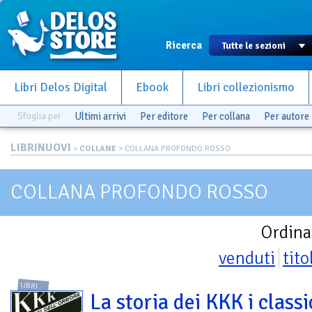
Ricerca
Libri Delos Digital
Ebook
Libri collezionismo
Sfoglia per
Ultimi arrivi
Per editore
Per collana
Per autore
LIBRINUOVI
>
COLLANE
> COLLANA PROFONDO ROSSO
COLLANA PROFONDO ROSSO
Ordina
venduti
tito
LIBRI
La storia dei KKK i classi