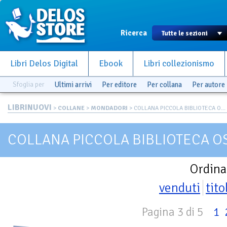
Ricerca
Libri Delos Digital
Ebook
Libri collezionismo
Sfoglia per
Ultimi arrivi
Per editore
Per collana
Per autore
LIBRINUOVI
>
COLLANE
>
MONDADORI
> COLLANA PICCOLA BIBLIOTECA O...
COLLANA PICCOLA BIBLIOTECA O
Ordina
venduti
tito
Pagina 3 di 5
1