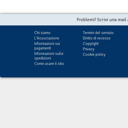
Problemi? Scrivi una mail
Chi siamo
Termini del servizio
L'Associazione
Diritto di recesso
Informazioni sui
Copyright
pagamenti
Privacy
Informazioni sulle
Cookie policy
spedizioni
Come usare il sito