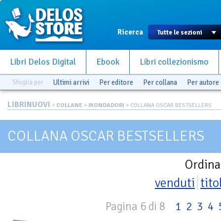
Ricerca
Libri Delos Digital
Ebook
Libri collezionismo
Sfoglia per
Ultimi arrivi
Per editore
Per collana
Per autore
LIBRINUOVI
>
COLLANE
>
MONDADORI
> COLLANA OSCAR BESTSELLERS
COLLANA OSCAR BESTSELLERS
Ordina
venduti
tito
Pagina 6 di 8
1
2
3
4