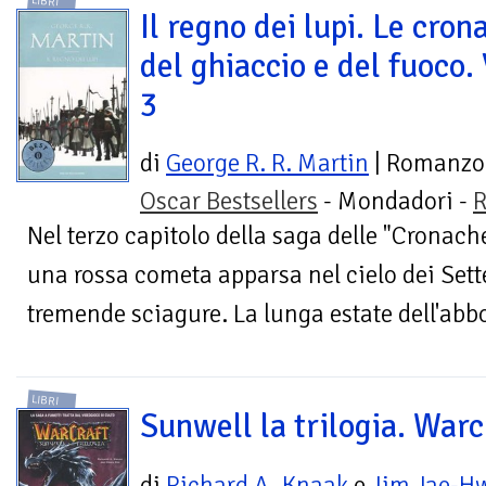
LIBRI
Il regno dei lupi. Le cron
del ghiaccio e del fuoco. 
3
di
George R. R. Martin
| Romanzo
Oscar Bestsellers
- Mondadori -
R
Nel terzo capitolo della saga delle "Cronach
una rossa cometa apparsa nel cielo dei Se
tremende sciagure. La lunga estate dell'abbo
LIBRI
Sunwell la trilogia. Warc
di
Richard A. Knaak
e
Jim Jae-H