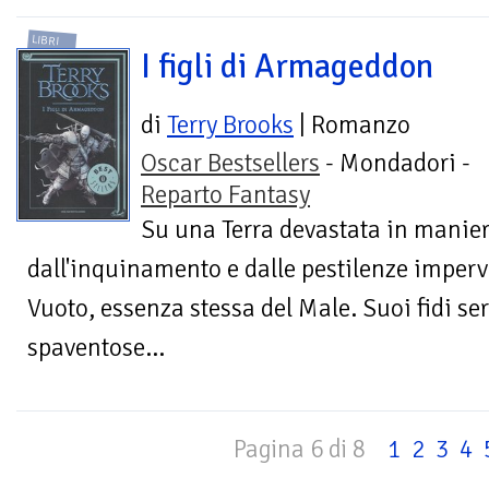
LIBRI
I figli di Armageddon
di
Terry Brooks
| Romanzo
Oscar Bestsellers
- Mondadori -
Reparto Fantasy
Su una Terra devastata in maniera
dall'inquinamento e dalle pestilenze imperv
Vuoto, essenza stessa del Male. Suoi fidi se
spaventose...
Pagina 6 di 8
1
2
3
4