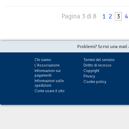
Pagina 3 di 8
1
2
3
4
Problemi? Scrivi una mail
Chi siamo
Termini del servizio
L'Associazione
Diritto di recesso
Informazioni sui
Copyright
pagamenti
Privacy
Informazioni sulle
Cookie policy
spedizioni
Come usare il sito