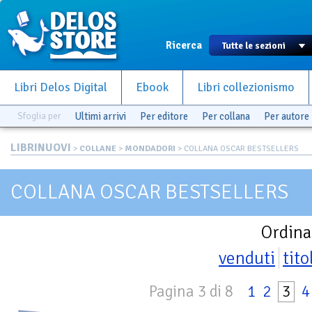
Ricerca
Libri Delos Digital
Ebook
Libri collezionismo
Sfoglia per
Ultimi arrivi
Per editore
Per collana
Per autore
LIBRINUOVI
>
COLLANE
>
MONDADORI
> COLLANA OSCAR BESTSELLERS
COLLANA OSCAR BESTSELLERS
Ordina
venduti
tito
Pagina 3 di 8
1
2
3
4