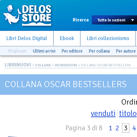
Ricerca
Libri Delos Digital
Ebook
Libri collezionismo
Sfoglia per
Ultimi arrivi
Per editore
Per collana
Per autore
LIBRINUOVI
>
COLLANE
>
MONDADORI
> COLLANA OSCAR BESTSELLERS
COLLANA OSCAR BESTSELLERS
Ordi
venduti
titolo
Pagina 3 di 8
1
2
3
4