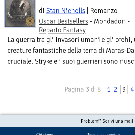
di
Stan Nicholls
| Romanzo
Oscar Bestsellers
- Mondadori -
Reparto Fantasy
La guerra tra gli invasori umani e gli orchi, 
creature fantastiche della terra di Maras-Da
cruciale. Stryke e i suoi guerrieri sono riusci
Pagina 3 di 8
1
2
3
4
Problemi? Scrivi una mail
Chi siamo
Termini del servizio