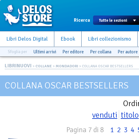
Ricerca
Libri Delos Digital
Ebook
Libri collezionismo
Sfoglia per
Ultimi arrivi
Per editore
Per collana
Per autore
LIBRINUOVI
>
COLLANE
>
MONDADORI
> COLLANA OSCAR BESTSELLERS
COLLANA OSCAR BESTSELLERS
Ordi
venduti
titolo
Pagina 7 di 8
1
2
3
4