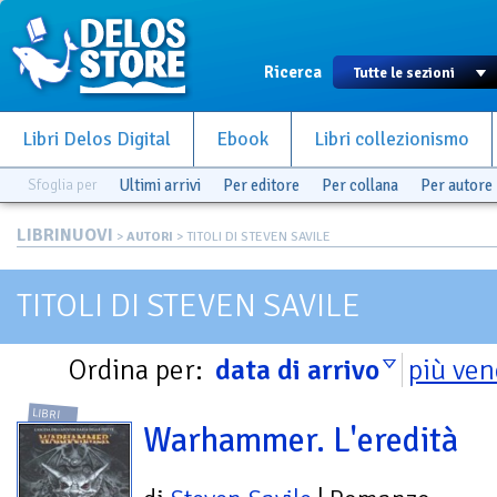
Ricerca
Libri Delos Digital
Ebook
Libri collezionismo
Sfoglia per
Ultimi arrivi
Per editore
Per collana
Per autore
LIBRINUOVI
>
AUTORI
> TITOLI DI STEVEN SAVILE
TITOLI DI STEVEN SAVILE
Ordina per:
data di arrivo
più ven
LIBRI
Warhammer. L'eredità