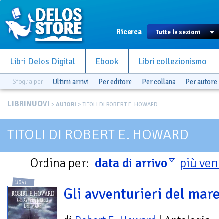
Ricerca
Libri Delos Digital
Ebook
Libri collezionismo
Sfoglia per
Ultimi arrivi
Per editore
Per collana
Per autore
LIBRINUOVI
>
AUTORI
> TITOLI DI ROBERT E. HOWARD
TITOLI DI ROBERT E. HOWARD
Ordina per:
data di arrivo
più ven
LIBRI
Gli avventurieri del mar