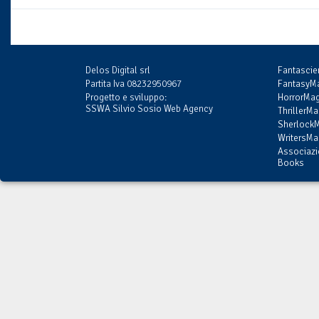
Delos Digital srl
Fantasci
Partita Iva 08232950967
FantasyMa
Progetto e sviluppo:
HorrorMag
SSWA Silvio Sosio Web Agency
ThrillerMa
SherlockM
WritersMag
Associazi
Books