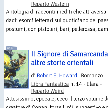
Reparto Western
Antologia di racconti inediti che attraversa l
dagli esordi letterari sul quotidiano del pae
postumi, con pistoleri, bari, pellerossa, dami
LIBRI
Il Signore di Samarcanda
altre storie orientali
di
Robert E. Howard
| Romanzo
Libra Fantastica
n. 14 - Elara -
Reparto Weird
Attesissimo, epocale, ecco il terzo volume de
creatore di Conan, forse il più suggestivo e po