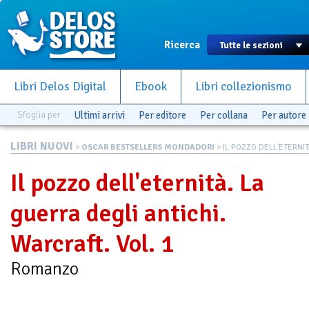
Ricerca
Libri Delos Digital
Ebook
Libri collezionismo
Sfoglia per
Ultimi arrivi
Per editore
Per collana
Per autore
LIBRI NUOVI
>
OSCAR BESTSELLERS MONDADORI
> IL POZZO DELL'ETERNITÀ.
Il pozzo dell'eternità. La
guerra degli antichi.
Warcraft. Vol. 1
Romanzo