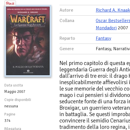
Autore
Richard A. Knaak
Collana
Oscar Bestseller
Mondadori
2007
Reparto
Fantasy
Genere
Fantasy, Narrativ
Nel primo capitolo di questa epi
leggendaria Guerra degli Anti
dall'arrivo di tre eroi: il drag
inesplicabilmente affievolirsi 
Data uscita
le sue memorie del vecchio co
Maggio 2007
mago i cui pensieri si dividono
Copie disponibili
seducente fonte di una forza i
nessuna
Broxigar, un guerriero vetera
in battaglia. Se questi improba
Pagine
convincere il semidio Cenarius e
374
tradimento della loro regina, i
Rilegatura