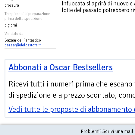
Infuocata si aprirà di nuovo e
brossura
lotte del passato potrebbero riv
Tempi medi di preparazione
prima della spedizione
3 giorni
Venduto da
Bazaar del Fantastico
bazaar@delosstore.it
Abbonati a Oscar Bestsellers
Ricevi tutti i numeri prima che escano 
di spedizione e a prezzo scontato, com
Vedi tutte le proposte di abbonamento 
Problemi? Scrivi una mail