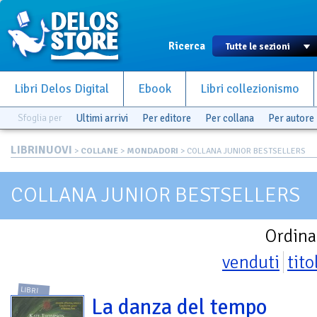
Ricerca
Libri Delos Digital
Ebook
Libri collezionismo
Sfoglia per
Ultimi arrivi
Per editore
Per collana
Per autore
LIBRINUOVI
>
COLLANE
>
MONDADORI
> COLLANA JUNIOR BESTSELLERS
COLLANA JUNIOR BESTSELLERS
Ordina
venduti
tito
LIBRI
La danza del tempo