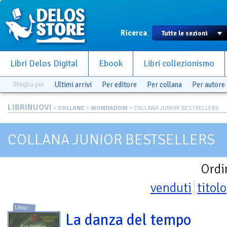
Ricerca
Libri Delos Digital
Ebook
Libri collezionismo
Sfoglia per
Ultimi arrivi
Per editore
Per collana
Per autore
LIBRINUOVI
>
COLLANE
>
MONDADORI
> COLLANA JUNIOR BESTSELLERS
COLLANA JUNIOR BESTSELLERS
Ordi
venduti
titolo
LIBRI
La danza del tempo