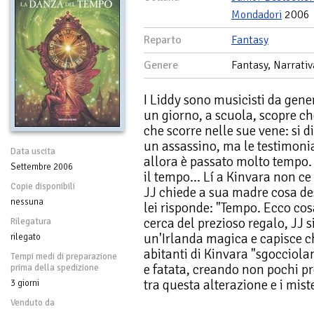
Mondadori
2006
Reparto
Fantasy
Genere
Fantasy, Narrativ
I Liddy sono musicisti da gene
un giorno, a scuola, scopre ch
che scorre nelle sue vene: si d
un assassino, ma le testimoni
Data uscita
allora è passato molto tempo. D
Settembre 2006
il tempo... Lí a Kinvara non c
Copie disponibili
JJ chiede a sua madre cosa de
nessuna
lei risponde: "Tempo. Ecco cos
cerca del prezioso regalo, JJ 
Rilegatura
un'Irlanda magica e capisce che
rilegato
abitanti di Kinvara "sgocciol
Tempi medi di preparazione
e fatata, creando non pochi pr
prima della spedizione
tra questa alterazione e i mist
3 giorni
Venduto da