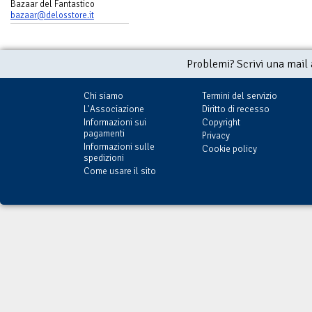
Bazaar del Fantastico
bazaar@delosstore.it
Problemi? Scrivi una mail
Chi siamo
Termini del servizio
L'Associazione
Diritto di recesso
Informazioni sui
Copyright
pagamenti
Privacy
Informazioni sulle
Cookie policy
spedizioni
Come usare il sito