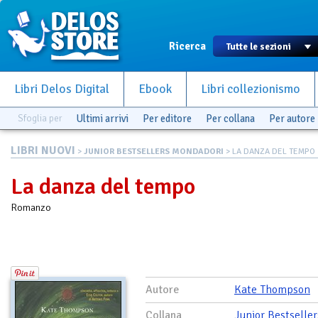
Ricerca
Libri Delos Digital
Ebook
Libri collezionismo
Sfoglia per
Ultimi arrivi
Per editore
Per collana
Per autore
LIBRI NUOVI
>
JUNIOR BESTSELLERS MONDADORI
> LA DANZA DEL TEMPO
La danza del tempo
Romanzo
Autore
Kate Thompson
Collana
Junior Bestseller