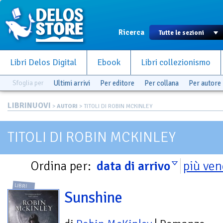
Ricerca
Libri Delos Digital
Ebook
Libri collezionismo
Sfoglia per
Ultimi arrivi
Per editore
Per collana
Per autore
LIBRINUOVI
>
AUTORI
> TITOLI DI ROBIN MCKINLEY
TITOLI DI ROBIN MCKINLEY
Ordina per:
data di arrivo
più ven
LIBRI
Sunshine