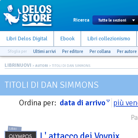
Ricerca
Libri Delos Digital
Ebook
Libri collezionismo
Sfoglia per
Ultimi arrivi
Per editore
Per collana
Per autore
LIBRINUOVI
>
AUTORI
> TITOLI DI DAN SIMMONS
TITOLI DI DAN SIMMONS
Ordina per:
data di arrivo
più ven
Pa
LIBRI
L' attacco dei Voynix.