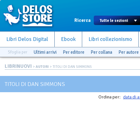
Ricerca
Libri Delos Digital
Ebook
Libri collezionismo
Sfoglia per
Ultimi arrivi
Per editore
Per collana
Per autore
LIBRINUOVI
>
AUTORI
> TITOLI DI DAN SIMMONS
TITOLI DI DAN SIMMONS
Ordina per:
data di a