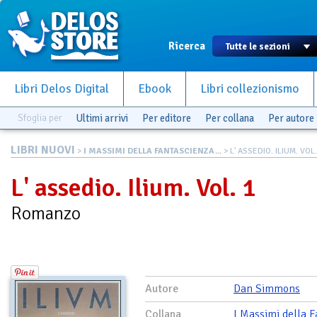
Ricerca
Libri Delos Digital
Ebook
Libri collezionismo
Sfoglia per
Ultimi arrivi
Per editore
Per collana
Per autore
LIBRI NUOVI
>
I MASSIMI DELLA FANTASCIENZA...
> L' ASSEDIO. ILIUM. VOL.
L' assedio. Ilium. Vol. 1
Romanzo
Autore
Dan Simmons
Collana
I Massimi della 