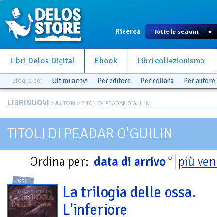
Ricerca
Libri Delos Digital
Ebook
Libri collezionismo
Sfoglia per
Ultimi arrivi
Per editore
Per collana
Per autore
LIBRINUOVI
>
AUTORI
> TITOLI DI PEADAR O'GUILIN
TITOLI DI PEADAR O'GUILIN
Ordina per:
data di arrivo
più ven
LIBRI
La trilogia delle ossa.
L'inferiore